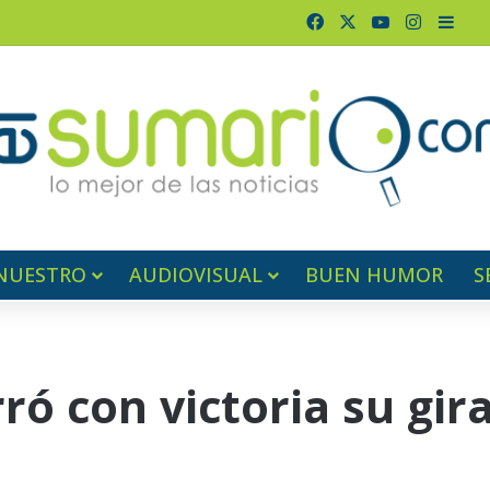
Facebook
X
YouTube
Instagr
Barr
NUESTRO
AUDIOVISUAL
BUEN HUMOR
S
ró con victoria su gir