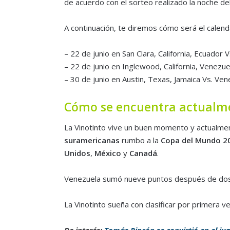
de acuerdo con el sorteo realizado la noche de
A continuación, te diremos cómo será el calend
– 22 de junio en San Clara, California, Ecuador 
– 22 de junio en Inglewood, California, Venezue
– 30 de junio en Austin, Texas, Jamaica Vs. Ven
Cómo se encuentra actualmen
La Vinotinto vive un buen momento y actualmen
suramericanas
rumbo a la
Copa del Mundo 2
Unidos
,
México
y
Canadá
.
Venezuela sumó nueve puntos después de dos v
La Vinotinto sueña con clasificar por primera ve
De interés:
Tomás Rincón se convirtió en el ju