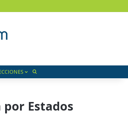
am
a lateral
ECCIONES
Buscar por
a por Estados