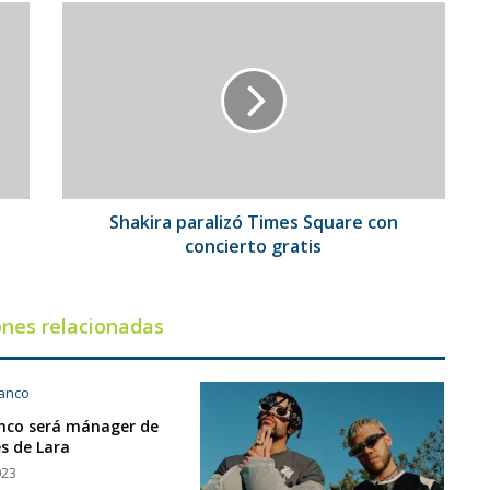
Shakira
paralizó
Times
Square
con
concierto
gratis
Shakira paralizó Times Square con
concierto gratis
ones relacionadas
nco será mánager de
s de Lara
023