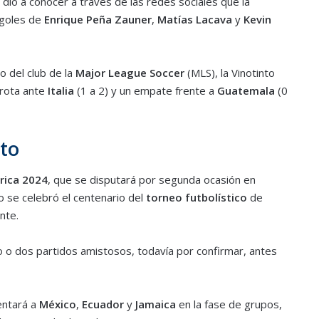
 dio a conocer a través de las redes sociales que la
 goles de
Enrique Peña Zauner
,
Matías Lacava
y
Kevin
o del club de la
Major League Soccer
(MLS), la Vinotinto
rrota ante
Italia
(1 a 2) y un empate frente a
Guatemala
(0
nto
rica 2024
, que se disputará por segunda ocasión en
o se celebró el centenario del
torneo futbolístico
de
nte.
 o dos partidos amistosos, todavía por confirmar, antes
ntará a
México
,
Ecuador
y
Jamaica
en la fase de grupos,