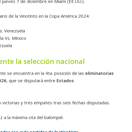
l jueves 7 de diciembre en Miami (EE.UU.).
ario de la Vinotinto en la Copa América 2024:
Vs. Venezuela
la Vs. México
ezuela
te la selección nacional
te se encuentra en la 4ta. posición de las
eliminatorias
026
, que se disputará entre
Estados
ictorias y tres empates tras seis fechas disputadas.
z a la máxima cita del balompié.
gador con más partidos de la Vinotinto