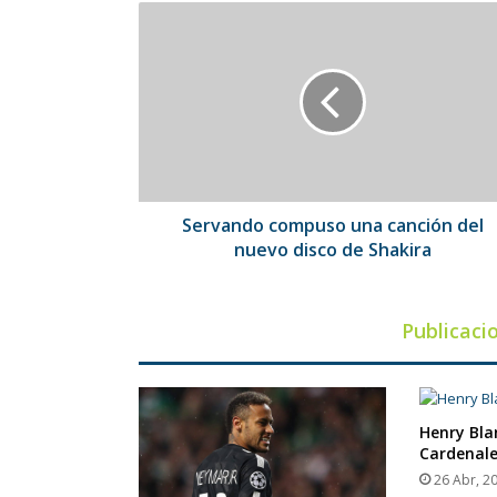
Servando
compuso
una
canción
del
nuevo
disco
de
Shakira
Servando compuso una canción del
nuevo disco de Shakira
Publicaci
Henry Bla
Cardenale
26 Abr, 2