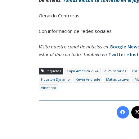
Gerardo Contreras
Con información de redes sociales
Visita nuestro canal de noticias en
Google New
estar al día con todo. También en
Twitter
e
Ins
Etiquetas
Copa América 2024
eliminatorias
Enr
Houston Dynamo
Kevin Andrade
Matías Lacava
M
Vinotinto
Face