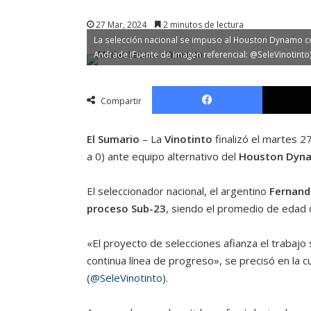
27 Mar, 2024
2 minutos de lectura
La selección nacional se impuso al Houston Dynamo con
Andrade (Fuente de imagen referencial: @SeleVinotinto
Facebook
Compartir
El Sumario
– La
Vinotinto
finalizó el martes 2
a 0) ante equipo alternativo del
Houston Dyn
El seleccionador nacional, el argentino
Fernand
proceso Sub-23
, siendo el promedio de edad de
«El proyecto de selecciones afianza el trabajo 
continua línea de progreso», se precisó en la cu
(
@SeleVinotinto
).