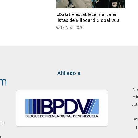
«Dákiti» establece marca en
listas de Billboard Global 200
17 Nov, 2020
Afiliado a
No
e 
opt
ex
con
e