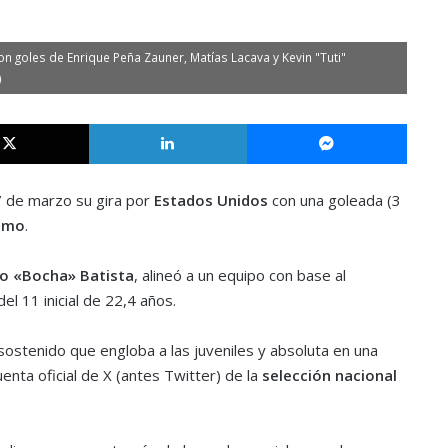
 goles de Enrique Peña Zauner, Matías Lacava y Kevin "Tuti"
)
X
LinkedIn
Messe
7 de marzo su gira por
Estados Unidos
con una goleada (3
amo
.
o
«Bocha»
Batista
, alineó a un equipo con base al
l 11 inicial de 22,4 años.
sostenido que engloba a las juveniles y absoluta en una
enta oficial de X (antes Twitter) de la
selección nacional