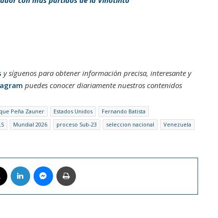
s
y síguenos para obtener información precisa, interesante y
tagram
puedes conocer diariamente nuestros contenidos
ique Peña Zauner
Estados Unidos
Fernando Batista
LS
Mundial 2026
proceso Sub-23
seleccion nacional
Venezuela
book
X
LinkedIn
Messenger
Imprimir