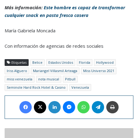
Más información:
Este hombre es capaz de transformar
cualquier snack en pasta fresca casera
María Gabriela Moncada
Con información de agencias de redes sociales
Etiquetas
Belice
Estados Unidos
Florida
Hollywood
Iriss Alguero
Mariangel Villasmil Arteaga
Miss Universo 2021
miss venezuela
nota musical
Pitbull
Seminole Hard Rock Hotel & Casino
Venezuela
Facebook
X
LinkedIn
Messenger
WhatsApp
Telegram
Imprimir
Nombramiento
del