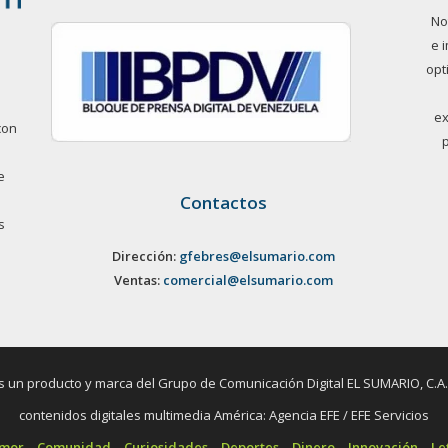
No
e 
opt
ex
con
e
Contactos
s
Dirección:
gfebres@elsumario.com
Ventas:
comercial@elsumario.com
un producto y marca del Grupo de Comunicación Digital EL SUMARIO, C.A. / 
contenidos digitales multimedia América: Agencia EFE / EFE Servicios
umor
Comunidad
Curiosidades
Deportes
Dinero
Innovación
Le