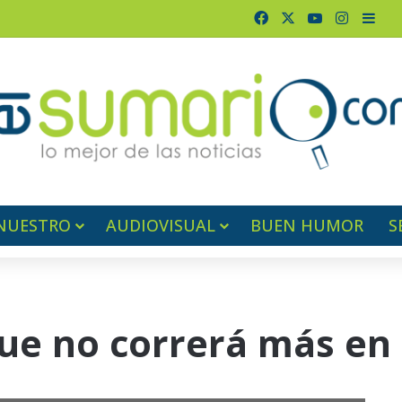
Facebook
X
YouTube
Instagr
Barr
NUESTRO
AUDIOVISUAL
BUEN HUMOR
S
ue no correrá más en