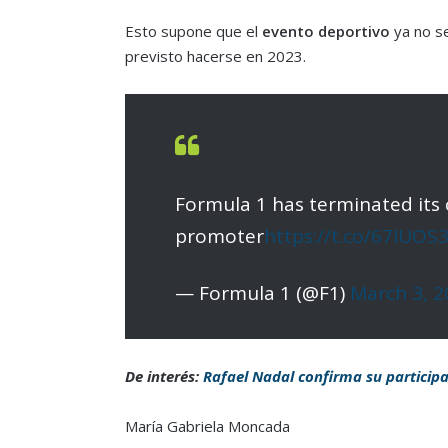
Esto supone que el
evento deportivo
ya no se
previsto hacerse en 2023.
Formula 1 has terminated its 
promoter
https://t.co/67IUOS
— Formula 1 (@F1)
March 3, 2
De interés:
Rafael Nadal confirma su particip
María Gabriela Moncada