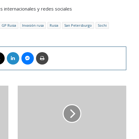
s internacionales y redes sociales
GP Rusia
Invasión rusa
Rusia
San Petersburgo
Sochi
book
X
LinkedIn
Messenger
Imprimir
Twitter
insistió
que
el
Internet
debe
ser
"global