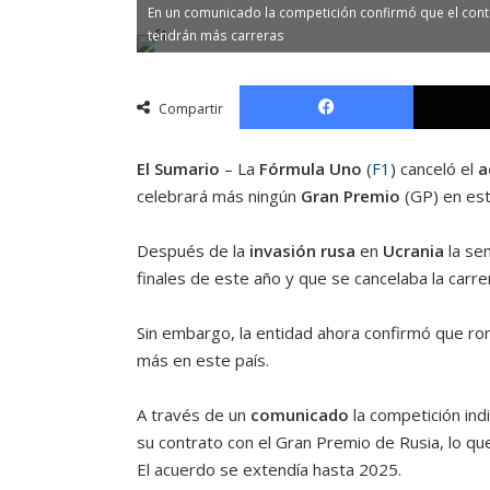
En un comunicado la competición confirmó que el contr
tendrán más carreras
Facebook
Compartir
El Sumario
– La
Fórmula Uno
(
F1
) canceló el
a
celebrará más ningún
Gran Premio
(GP) en est
Después de la
invasión rusa
en
Ucrania
la se
finales de este año y que se cancelaba la carr
Sin embargo, la entidad ahora confirmó que rom
más en este país.
A través de un
comunicado
la competición ind
su contrato con el Gran Premio de Rusia, lo que
El acuerdo se extendía hasta 2025.