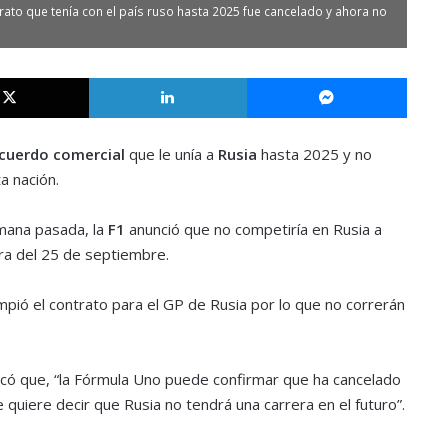
ato que tenía con el país ruso hasta 2025 fue cancelado y ahora no
X
LinkedIn
Messe
cuerdo comercial
que le unía a
Rusia
hasta 2025 y no
a nación.
mana pasada, la
F1
anunció que no competiría en Rusia a
era del 25 de septiembre.
pió el contrato para el GP de Rusia por lo que no correrán
icó que, “la Fórmula Uno puede confirmar que ha cancelado
 quiere decir que Rusia no tendrá una carrera en el futuro”.