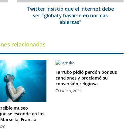
y
basarse
Twitter insistió que el Internet debe
en
ser "global y basarse en normas
normas
abiertas"
abiertas"
ones relacionadas
Farruko pidió perdón por sus
canciones y proclamó su
conversión religiosa
14 Feb, 2022
ncreíble museo
que se esconde en las
 Marsella, Francia
020