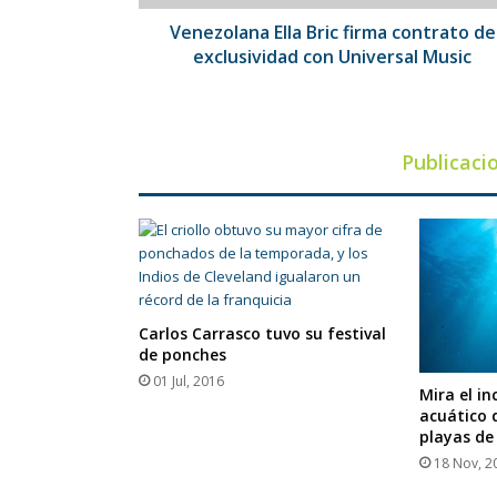
Universal
Music
Venezolana Ella Bric firma contrato de
exclusividad con Universal Music
Publicaci
Carlos Carrasco tuvo su festival
de ponches
01 Jul, 2016
Mira el i
acuático 
playas de
18 Nov, 2