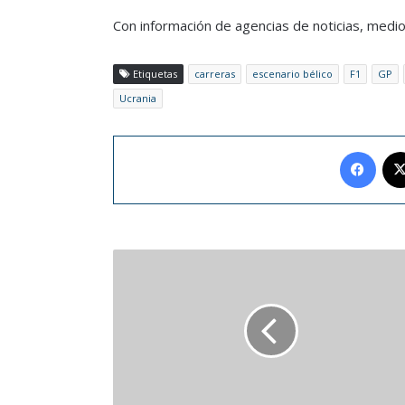
Con información de agencias de noticias, medio
Etiquetas
carreras
escenario bélico
F1
GP
Ucrania
Face
Venezolana
Ella
Bric
firma
contrato
de
exclusividad
con