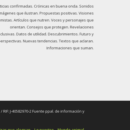
ticias confirmadas. Crónicas en buena onda. Sonidos
imágenes que ilustran. Propuestas positivas. Visiones
imistas. Artículos que nutren. Voces y personajes que
orientan. Consejos que protegen. Revelaciones
clusivas. Datos de utilidad. Descubrimientos. Futuro y
perspectivas. Nuevas tendencias. Textos que aclaran.
Informaciones que suman.
RIF: J-40582970-2 Fuente ppal. de información y
tras que alegran
Lo nuestro
Mundo animal