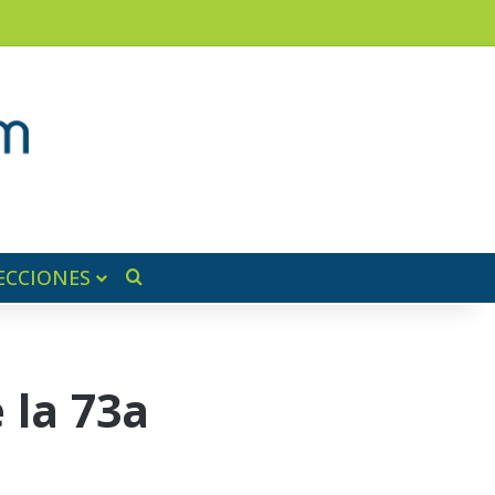
am
a lateral
ECCIONES
Buscar por
 la 73a