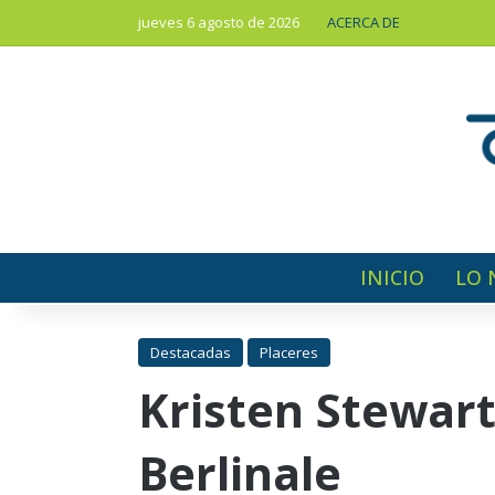
jueves 6 agosto de 2026
ACERCA DE
INICIO
LO 
Destacadas
Placeres
Kristen Stewart 
Berlinale