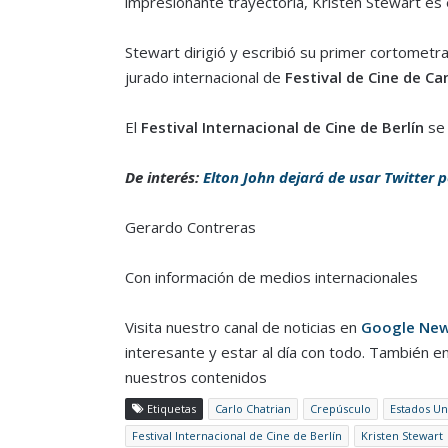
impresionante trayectoria, Kristen Stewart es
Stewart dirigió y escribió su primer cortometr
jurado internacional de
Festival de Cine de Ca
El
Festival Internacional de Cine de Berlín
se 
De interés:
Elton John dejará de usar Twitter p
Gerardo Contreras
Con información de medios internacionales
Visita nuestro canal de noticias en
Google Ne
interesante y estar al día con todo. También e
nuestros contenidos
Etiquetas
Carlo Chatrian
Crepúsculo
Estados Un
Festival Internacional de Cine de Berlín
Kristen Stewart