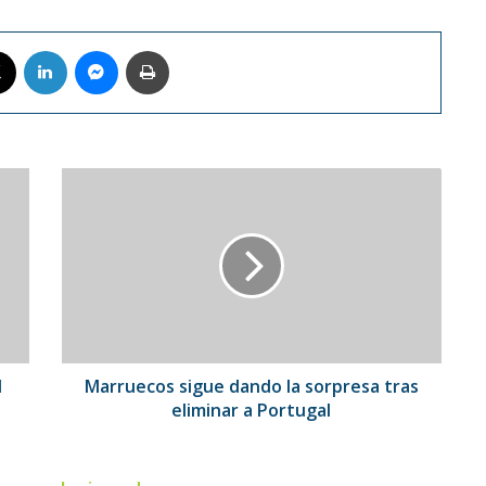
book
X
LinkedIn
Messenger
Imprimir
Marruecos
sigue
dando
la
sorpresa
tras
eliminar
a
Portugal
l
Marruecos sigue dando la sorpresa tras
eliminar a Portugal