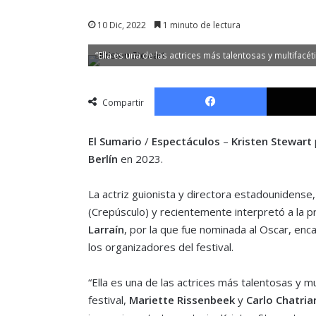
10 Dic, 2022
1 minuto de lectura
“Ella es una de las actrices más talentosas y multifacét
Facebook
Compartir
El Sumario
/
Espectáculos
–
Kristen Stewart
Berlín
en 2023.
La actriz guionista y directora estadounidense, 
(Crepúsculo) y recientemente interpretó a la p
Larraín
, por la que fue nominada al Oscar, enc
los organizadores del festival.
“Ella es una de las actrices más talentosas y mu
festival,
Mariette Rissenbeek
y
Carlo Chatria