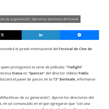
icas de su generación”, dijeron los directores del festival
X
LinkedIn
Messe
presidirá el jurado internacional del
Festival de Cine de
quien protagonizó la serie de películas “
Twilight
”
rincesa
Diana
en “
Spencer
” del director chileno
Pablo
abezará el panel de jueces en la
73ª Berlinale
, informaron
ltifacéticas de su generación”, dijeron los directores del
n
, en un comunicado en el que agregaron que “con una