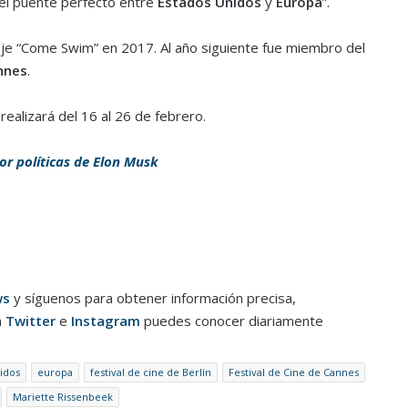
 el puente perfecto entre
Estados Unidos
y
Europa
”.
aje “Come Swim” en 2017. Al año siguiente fue miembro del
nnes
.
realizará del 16 al 26 de febrero.
or políticas de Elon Musk
ws
y síguenos para obtener información precisa,
n
Twitter
e
Instagram
puedes conocer diariamente
idos
europa
festival de cine de Berlín
Festival de Cine de Cannes
Mariette Rissenbeek