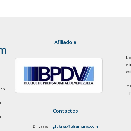
Afiliado a
No
e 
opt
ex
con
e
Contactos
s
Dirección:
gfebres@elsumario.com