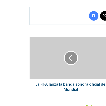
Face
La
FIFA
lanza
la
banda
sonora
oficial
del
Mundial
La FIFA lanza la banda sonora oficial de
Mundial