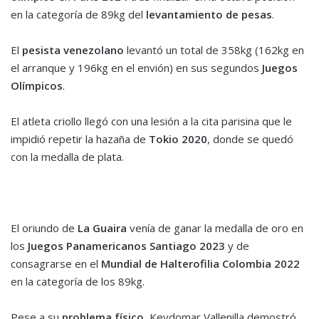
en la categoría de 89kg del
levantamiento de pesas
.
El
pesista venezolano
levantó un total de 358kg (162kg en
el arranque y 196kg en el envión) en sus segundos
Juegos
Olímpicos
.
El atleta criollo llegó con una lesión a la cita parisina que le
impidió repetir la hazaña de
Tokio 2020
, donde se quedó
con la medalla de plata.
El oriundo de
La Guaira
venía de ganar la medalla de oro en
los
Juegos Panamericanos Santiago 2023
y de
consagrarse en el
Mundial de Halterofilia Colombia 2022
en la categoría de los 89kg.
Pese a su
problema físico
, Keydomar Vallenilla demostró