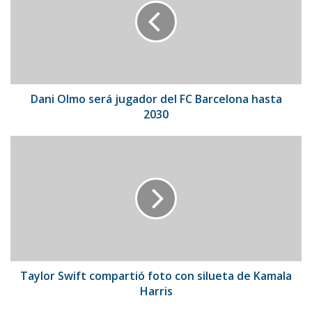
jugador
del
FC
Barcelona
hasta
2030
Dani Olmo será jugador del FC Barcelona hasta
2030
Taylor
Swift
compartió
foto
con
silueta
de
Kamala
Harris
Taylor Swift compartió foto con silueta de Kamala
Harris