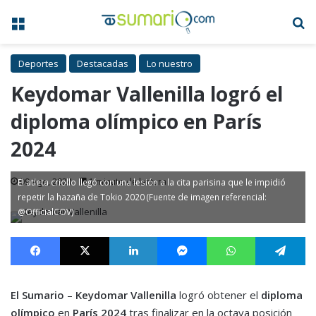
Menú
B
Deportes
Destacadas
Lo nuestro
Keydomar Vallenilla logró el
diploma olímpico en París
2024
09 Ago, 2024
1 minuto de lectura
El atleta criollo llegó con una lesión a la cita parisina que le impidió
repetir la hazaña de Tokio 2020 (Fuente de imagen referencial:
@OfficialCOV)
Facebook
X
LinkedIn
Messenger
WhatsApp
Te
El Sumario
–
Keydomar Vallenilla
logró obtener el
diploma
olímpico
en
París 2024
tras finalizar en la octava posición