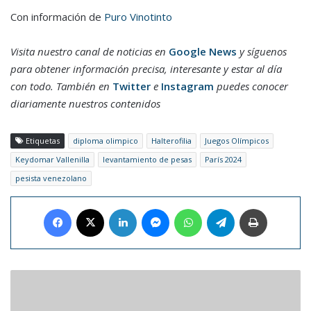
Con información de
Puro Vinotinto
Visita nuestro canal de noticias en
Google News
y síguenos
para obtener información precisa, interesante y estar al día
con todo. También en
Twitter
e
Instagram
puedes conocer
diariamente nuestros contenidos
Etiquetas
diploma olimpico
Halterofilia
Juegos Olímpicos
Keydomar Vallenilla
levantamiento de pesas
París 2024
pesista venezolano
Facebook
X
LinkedIn
Messenger
WhatsApp
Telegram
Imprimir
Dani
Olmo
será