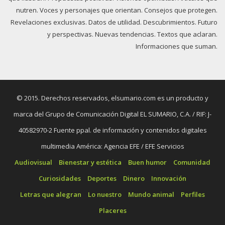
nutren. Voces y personajes que orientan. Consejos que protegen.
Revelaciones exclusivas. Datos de utilidad. Descubrimientos. Futuro
y perspectivas. Nuevas tendencias. Textos que aclaran.
Informaciones que suman.
© 2015. Derechos reservados, elsumario.com es un producto y
marca del Grupo de Comunicación Digital EL SUMARIO, C.A. / RIF: J-
40582970-2 Fuente ppal. de información y contenidos digitales
multimedia América: Agencia EFE / EFE Servicios
Audiovisual
Bienestar y estética
Buen humor
Comunidad
Curiosidades
Deportes
Dinero
Innovación
Letras que alegran
Lo nuestro
Mundo animal
Perfiles
Placeres