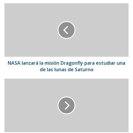
NASA
lanzará
la
misión
Dragonfly
para
estudiar
una
de
las
NASA lanzará la misión Dragonfly para estudiar una
lunas
de las lunas de Saturno
de
Saturno
Time
elige
a
Jenni
Hermoso
entre
las
100
personalidades