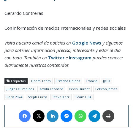
Gerardo Contreras
Con información de medios internacionales y redes sociales
Visita nuestro canal de noticias en
Google News
y síguenos
para obtener información precisa, interesante y estar al día
con todo. También en
Twitter
e
Instagram
puedes conocer
diariamente nuestros contenidos
Etiquetas
Deam Team
Estados Unidos
Francia
JJOO
Juegos Olímpicos
Kawhi Leonard
Kevin Durant
LeBron James
París 2024
Steph Curry
Steve Kerr
Team USA
Facebook
X
LinkedIn
Messenger
WhatsApp
Telegram
Imprimir