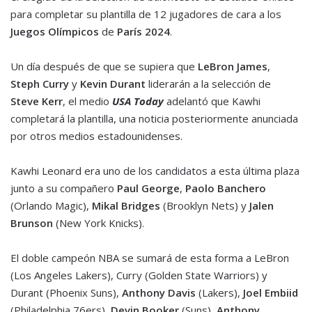
para completar su plantilla de 12 jugadores de cara a los
Juegos Olímpicos
de
París 2024
.
Un día después de que se supiera que
LeBron James
,
Steph Curry
y
Kevin Durant
liderarán a la selección de
Steve Kerr
, el medio
USA Today
adelantó que Kawhi
completará la plantilla, una noticia posteriormente anunciada
por otros medios estadounidenses.
Kawhi Leonard era uno de los candidatos a esta última plaza
junto a su compañero
Paul George
,
Paolo Banchero
(Orlando Magic),
Mikal Bridges
(Brooklyn Nets) y
Jalen
Brunson
(New York Knicks).
El doble campeón NBA se sumará de esta forma a LeBron
(Los Angeles Lakers), Curry (Golden State Warriors) y
Durant (Phoenix Suns),
Anthony Davis
(Lakers),
Joel Embiid
(Philadelphia 76ers),
Devin Booker
(Suns),
Anthony