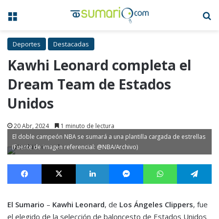
Menú
B
Deportes
Destacadas
Kawhi Leonard completa el
Dream Team de Estados
Unidos
20 Abr, 2024
1 minuto de lectura
El doble campeón NBA se sumará a una plantilla cargada de estrellas
(Fuente de imagen referencial: @NBA/Archivo)
Facebook
X
LinkedIn
Messenger
WhatsApp
Te
El Sumario
–
Kawhi Leonard
, de
Los Ángeles Clippers
, fue
el elegido de la selección de baloncesto de Estados Unidos