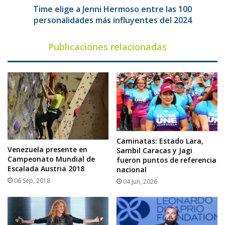
más
Time elige a Jenni Hermoso entre las 100
influyentes
personalidades más influyentes del 2024
del
2024
Publicaciones relacionadas
Caminatas: Estado Lara,
Venezuela presente en
Sambil Caracas y Jagi
Campeonato Mundial de
fueron puntos de referencia
Escalada Austria 2018
nacional
06 Sep, 2018
04 Jun, 2026