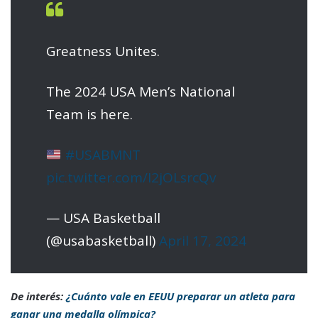
Greatness Unites.
The 2024 USA Men’s National
Team is here.
#USABMNT
pic.twitter.com/I2jOLsrcQv
— USA Basketball
(@usabasketball)
April 17, 2024
De interés:
¿Cuánto vale en EEUU preparar un atleta para
ganar una medalla olímpica?