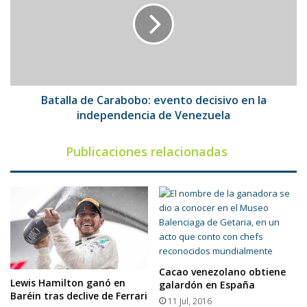
evento
decisivo
en
la
independencia
de
Venezuela
Batalla de Carabobo: evento decisivo en la
independencia de Venezuela
Publicaciones relacionadas
Cacao venezolano obtiene
Lewis Hamilton ganó en
galardón en España
Baréin tras declive de Ferrari
11 Jul, 2016