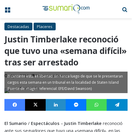
Menú
B
Destacadas
Placeres
Justin Timberlake reconoció
que tuvo una «semana difícil»
tras ser arrestado
24 Jun, 2024
1 minuto de lectura
El cantante está en libertad sin fianza luego de que se le presentaran
cargos esta semana en un tribunal en la localidad de Staten Island
(Fuente de imagen referencial: EFE/David Swanson)
Facebook
X
LinkedIn
Messenger
WhatsApp
Te
El Sumario
/
Espectáculos
–
Justin Timberlake
reconoció
ante sus seguidores que tuvo una «semana difícil», en las