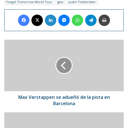
Forget Tomorrow World Tour
gira
Justin Timberlake
Facebook
X
LinkedIn
Messenger
WhatsApp
Telegram
Imprimir
Max
Verstappen
se
adueñó
de
la
pista
en
Barcelona
Max Verstappen se adueñó de la pista en
Barcelona
Batalla
de
Carabobo: