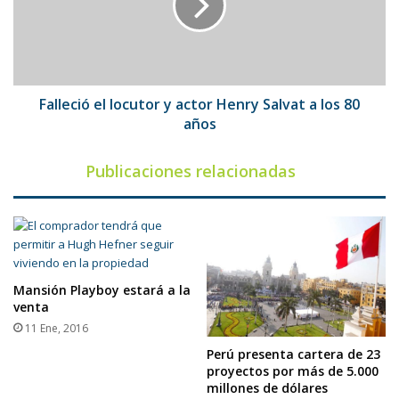
actor
Henry
Salvat
a
los
80
Falleció el locutor y actor Henry Salvat a los 80
años
años
Publicaciones relacionadas
Mansión Playboy estará a la
venta
11 Ene, 2016
Perú presenta cartera de 23
proyectos por más de 5.000
millones de dólares