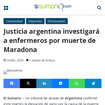
Menú
B
Comunidad
Deportes
Destacadas
Justicia argentina investigará
a enfermeros por muerte de
Maradona
19 Abr, 2023
1 minuto de lectura
Facebook
X
LinkedIn
Messenger
WhatsApp
Te
El Sumario
– Un tribunal de alzada de
Argentina
confirmó
este martes la elevación de juicio por la causa de la muerte