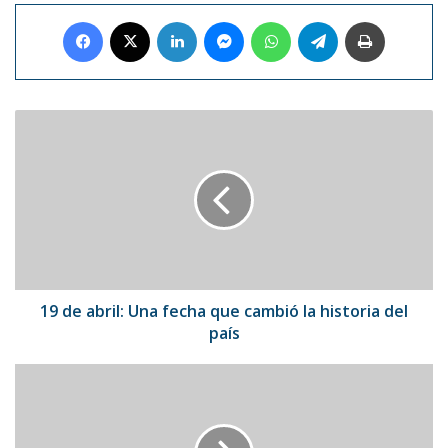
Facebook
X
LinkedIn
Messenger
WhatsApp
Telegram
Imprimir
19
de
abril:
Una
fecha
que
cambió
la
historia
del
19 de abril: Una fecha que cambió la historia del
país
país
Falleció
el
locutor
y