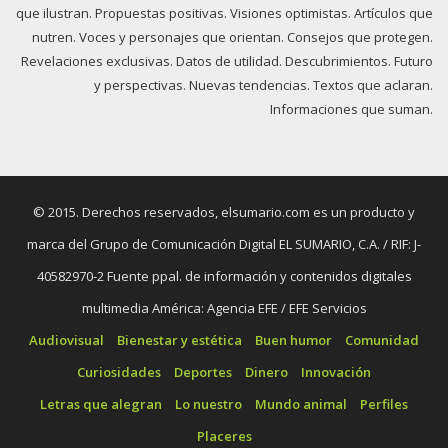
que ilustran. Propuestas positivas. Visiones optimistas. Artículos que
nutren. Voces y personajes que orientan. Consejos que protegen.
Revelaciones exclusivas. Datos de utilidad. Descubrimientos. Futuro
y perspectivas. Nuevas tendencias. Textos que aclaran.
Informaciones que suman.
© 2015. Derechos reservados, elsumario.com es un producto y
marca del Grupo de Comunicación Digital EL SUMARIO, C.A. / RIF: J-
40582970-2 Fuente ppal. de información y contenidos digitales
multimedia América: Agencia EFE / EFE Servicios
Audiovisual
Bienestar y estética
Buen humor
Comunidad
Curiosidades
Deportes
Dinero
Innovación
Letras que alegran
Lo nuestro
Mundo animal
Perfiles
Placeres