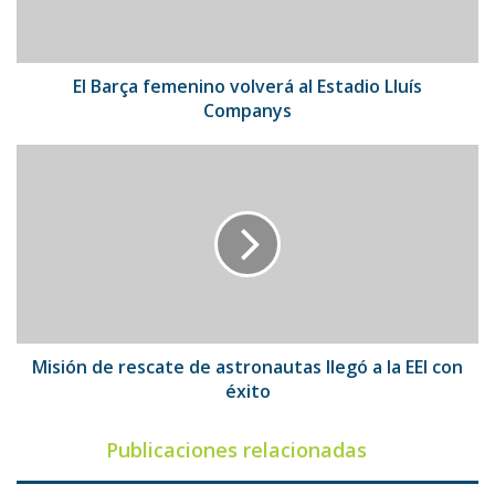
Lluís
Companys
El Barça femenino volverá al Estadio Lluís
Companys
Misión
de
rescate
de
astronautas
llegó
a
la
EEI
con
Misión de rescate de astronautas llegó a la EEI con
éxito
éxito
Publicaciones relacionadas