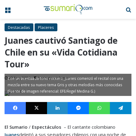
Menú
B
Destacadas
Placeres
Juanes cautivó Santiago de
Chile en su «Vida Cotidiana
Tour»
30 Sep, 2024
1 minuto de lectura
Con un acentuado tono rockero, Juanes comenzó el recital con una
mezcla entre su nuevo tema Gris y otras melodías más conocidas
(Fuente de imagen referencial: EFE/Ángel Medina G.)
Facebook
X
LinkedIn
Messenger
WhatsApp
Te
El Sumario
/
Espectáculos
– El cantante colombiano
Juanes
deleitó a sus seguidores chilenos con una noche de