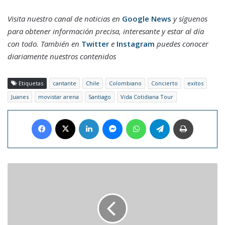
Visita nuestro canal de noticias en
Google News
y síguenos
para obtener información precisa, interesante y estar al día
con todo. También en
Twitter
e
Instagram
puedes conocer
diariamente nuestros contenidos
Etiquetas
cantante
Chile
Colombiano
Concierto
exitos
Juanes
movistar arena
Santiago
Vida Cotidiana Tour
Facebook
X
LinkedIn
Messenger
WhatsApp
Telegram
Imprimir
El
Barça
femenino
volverá
al
Estadio