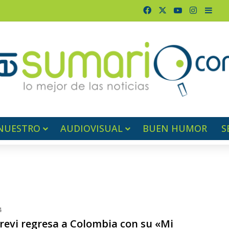
Facebook
X
YouTube
Instagr
Barr
NUESTRO
AUDIOVISUAL
BUEN HUMOR
S
4
Trevi regresa a Colombia con su «Mi