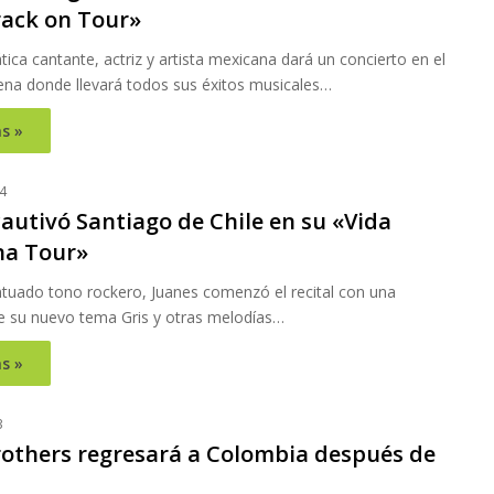
ack on Tour»
ca cantante, actriz y artista mexicana dará un concierto en el
ena donde llevará todos sus éxitos musicales…
s »
4
autivó Santiago de Chile en su «Vida
na Tour»
tuado tono rockero, Juanes comenzó el recital con una
e su nuevo tema Gris y otras melodías…
s »
3
rothers regresará a Colombia después de