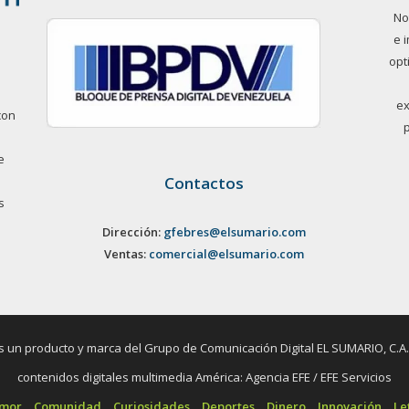
No
e 
opt
ex
con
e
Contactos
s
Dirección:
gfebres@elsumario.com
Ventas:
comercial@elsumario.com
un producto y marca del Grupo de Comunicación Digital EL SUMARIO, C.A. / 
contenidos digitales multimedia América: Agencia EFE / EFE Servicios
umor
Comunidad
Curiosidades
Deportes
Dinero
Innovación
Le