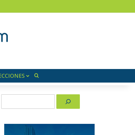
am
a lateral
ECCIONES
Buscar por
Buscar