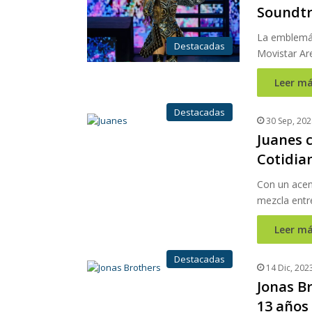
Soundtr
La emblemáti
Destacadas
Movistar Ar
Leer má
Destacadas
30 Sep, 202
Juanes c
Cotidia
Con un acen
mezcla entr
Leer má
Destacadas
14 Dic, 202
Jonas B
13 años