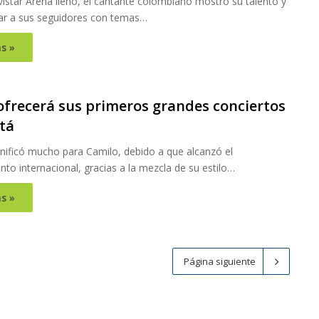
istar Arena lleno, el cantante colombiano mostró su talento y
ar a sus seguidores con temas…
s »
1
ofrecerá sus primeros grandes conciertos
tá
gnificó mucho para Camilo, debido a que alcanzó el
to internacional, gracias a la mezcla de su estilo…
s »
Página siguiente