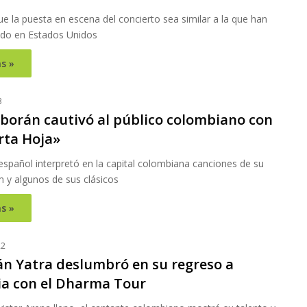
e la puesta en escena del concierto sea similar a la que han
do en Estados Unidos
s »
3
lborán cautivó al público colombiano con
rta Hoja»
español interpretó en la capital colombiana canciones de su
m y algunos de sus clásicos
s »
22
án Yatra deslumbró en su regreso a
a con el Dharma Tour