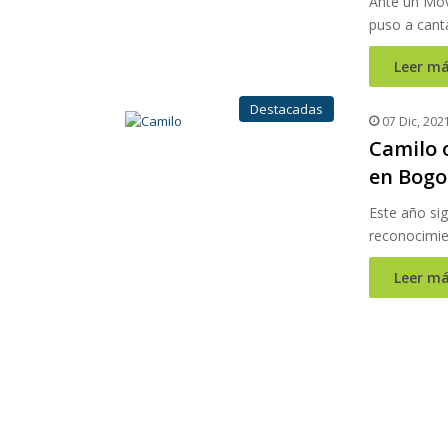
Ante un Mov
puso a cant
Leer má
Destacadas
07 Dic, 202
Camilo 
en Bogo
Este año si
reconocimien
Leer má