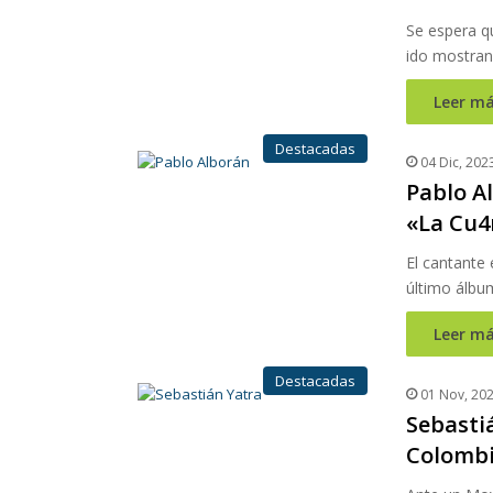
Se espera qu
ido mostran
Leer má
Destacadas
04 Dic, 202
Pablo A
«La Cu4
El cantante 
último álbu
Leer má
Destacadas
01 Nov, 20
Sebasti
Colombi