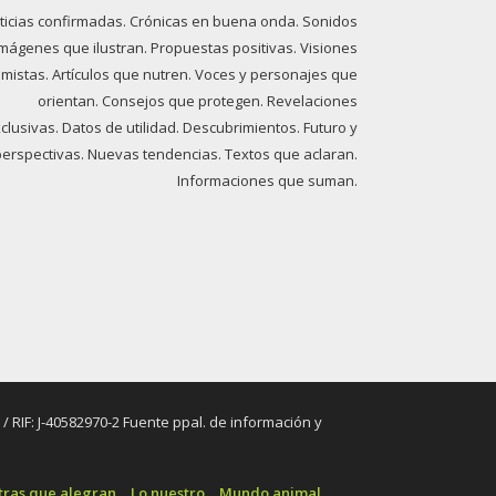
ticias confirmadas. Crónicas en buena onda. Sonidos
imágenes que ilustran. Propuestas positivas. Visiones
imistas. Artículos que nutren. Voces y personajes que
orientan. Consejos que protegen. Revelaciones
clusivas. Datos de utilidad. Descubrimientos. Futuro y
perspectivas. Nuevas tendencias. Textos que aclaran.
Informaciones que suman.
RIF: J-40582970-2 Fuente ppal. de información y
tras que alegran
Lo nuestro
Mundo animal