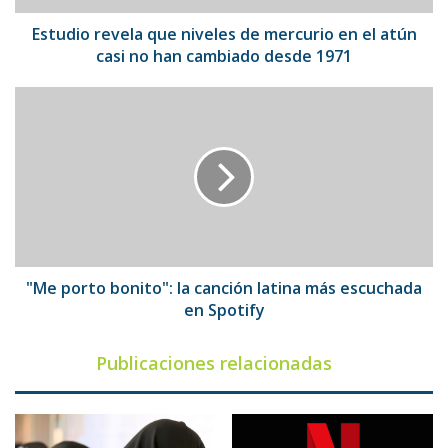
atún
casi
Estudio revela que niveles de mercurio en el atún
no
casi no han cambiado desde 1971
han
cambiado
"Me
desde
porto
1971
bonito":
la
canción
latina
más
escuchada
en
Spotify
"Me porto bonito": la canción latina más escuchada
en Spotify
Publicaciones relacionadas