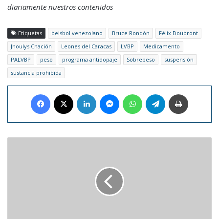
diariamente nuestros contenidos
Etiquetas
beisbol venezolano
Bruce Rondón
Félix Doubront
Jhoulys Chación
Leones del Caracas
LVBP
Medicamento
PALVBP
peso
programa antidopaje
Sobrepeso
suspensión
sustancia prohibida
Facebook
X
LinkedIn
Messenger
WhatsApp
Telegram
Imprimir
Estudio
revela
que
niveles
de
mercurio
en
el