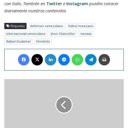
con todo. También en
Twitter
e
Instagram
puedes conocer
diariamente nuestros contenidos
Etiquetas
defensor venezolano
fútbol mexicano
internacional venezolano
Jhon Chancellor
necaxa
Rafael Dudamel
Vinotinto
Facebook
X
LinkedIn
Messenger
WhatsApp
Telegram
Imprimir
Carlos
Vives
se
prepara
para
compartir
su
música