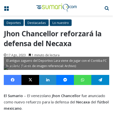
Menú
B
Deportes
Destacadas
Lo nuestro
Jhon Chancellor reforzará la
defensa del Necaxa
17 Ago, 2023
1 minuto de lectura
El antiguo zaguero del Deportivo Lara viene de jugar con el Coritiba FC
brasileño (Fuente de imagen referencial: Archivo)
Facebook
X
LinkedIn
Messenger
WhatsApp
Te
El Sumario
– El venezolano
Jhon Chancellor
fue anunciado
como nuevo refuerzo para la defensa del
Necaxa
del
fútbol
mexicano
.