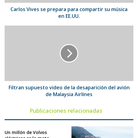
en
EE.UU.
Carlos Vives se prepara para compartir su música
en EE.UU.
Filtran
supuesto
video
de
la
desaparición
del
avión
de
Malaysia
Filtran supuesto video de la desaparición del avión
Airlines
de Malaysia Airlines
Publicaciones relacionadas
Un millón de Volvos