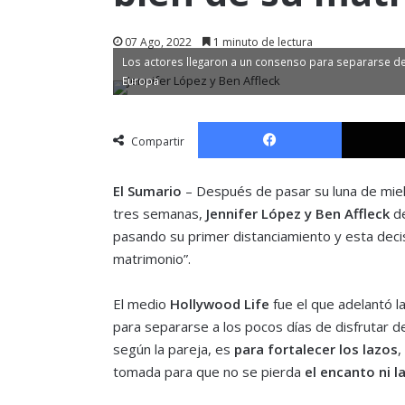
07 Ago, 2022
1 minuto de lectura
Los actores llegaron a un consenso para separarse de
Europa
Facebook
Compartir
El Sumario
– Después de pasar su luna de miel
tres semanas,
Jennifer López y Ben Affleck
de
pasando su primer distanciamiento y esta decisió
matrimonio”.
El medio
Hollywood Life
fue el que adelantó l
para separarse a los pocos días de disfrutar d
según la pareja, es
para fortalecer los lazos
,
tomada para que no se pierda
el encanto ni l