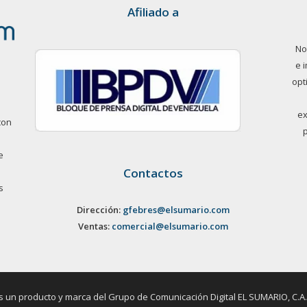
Afiliado a
No
e 
opt
ex
con
e
Contactos
s
Dirección:
gfebres@elsumario.com
Ventas:
comercial@elsumario.com
un producto y marca del Grupo de Comunicación Digital EL SUMARIO, C.A. / 