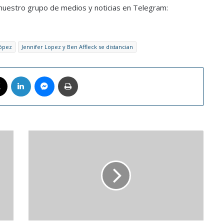
a nuestro grupo de medios y noticias en Telegram:
López
Jennifer Lopez y Ben Affleck se distancian
book
X
LinkedIn
Messenger
Imprimir
YouTube
Premium
ya
permite
a
sus
suscriptores
hacer
zoom