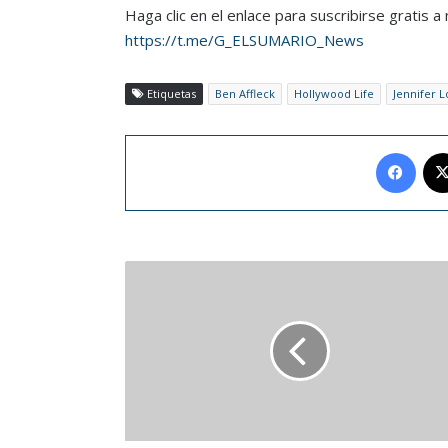
Haga clic en el enlace para suscribirse gratis 
https://t.me/G_ELSUMARIO_News
Etiquetas
Ben Affleck
Hollywood Life
Jennifer 
Face
Papa
celebra
exportación
de
cereal
ucraniano
como
señal
de