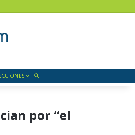
am
a lateral
ECCIONES
Buscar por
cian por “el