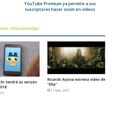
en
YouTube Premium ya permite a sus
vídeos
suscriptores hacer zoom en vídeos
ones relacionadas
Ricardo Arjona estrena video de
i tendrá su versión
“Ella”
2018
11 Mar, 2017
017