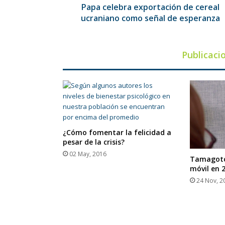
esperanza
Papa celebra exportación de cereal
ucraniano como señal de esperanza
Publicaci
¿Cómo fomentar la felicidad a
pesar de la crisis?
02 May, 2016
Tamagotch
móvil en 
24 Nov, 2