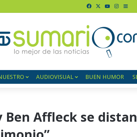
Facebook
X
YouTube
Instagr
Barr
NUESTRO
AUDIOVISUAL
BUEN HUMOR
S
 Ben Affleck se distan
rimonio”