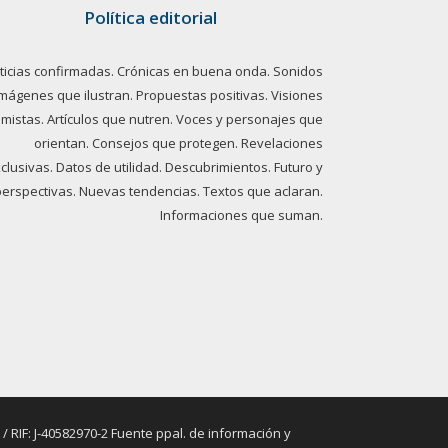
Política editorial
ticias confirmadas. Crónicas en buena onda. Sonidos
imágenes que ilustran. Propuestas positivas. Visiones
imistas. Artículos que nutren. Voces y personajes que
orientan. Consejos que protegen. Revelaciones
clusivas. Datos de utilidad. Descubrimientos. Futuro y
perspectivas. Nuevas tendencias. Textos que aclaran.
Informaciones que suman.
RIF: J-40582970-2 Fuente ppal. de información y