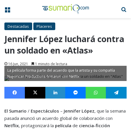
Menú
B
Destacadas
Placeres
Jennifer López luchará contra
un soldado en «Atlas»
16 Jun, 2021
1 minuto de lectura
La película forma parte del acuerdo que la artista y su compañía
Nuyorican Productions firmaron con Netflix
Facebook
X
LinkedIn
Messenger
WhatsApp
Te
El Sumario
/
Espectáculos
–
Jennifer López
, que la semana
pasada anunció un acuerdo global de colaboración con
Netflix
, protagonizará la
película
de
ciencia-ficción