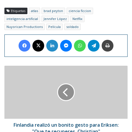
Etiquetas
atlas
brad peyton
ciencia ficcion
inteligencia artificial
Jennifer López
Netflix
Nuyorican Productions
Película
soldado
Facebook
X
LinkedIn
Messenger
WhatsApp
Telegram
Imprimir
Finlandia
realizó
un
bonito
gesto
para
Eriksen:
"Que
te
recuperes,
Finlandia realizó un bonito gesto para Eriksen:
Christian"
"Que te recuperes, Christian"