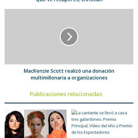
MacKenzie
Scott
realizó
una
donación
multimillonaria
a
organizaciones
MacKenzie Scott realizó una donación
multimillonaria a organizaciones
Publicaciones relacionadas