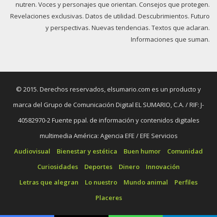
nutren. Voces y personajes que orientan. Consejos que protegen.
Revelaciones exclusivas. Datos de utilidad. Descubrimientos. Futuro
y perspectivas. Nuevas tendencias. Textos que aclaran.
Informaciones que suman.
© 2015. Derechos reservados, elsumario.com es un producto y
marca del Grupo de Comunicación Digital EL SUMARIO, C.A. / RIF: J-
40582970-2 Fuente ppal. de información y contenidos digitales
multimedia América: Agencia EFE / EFE Servicios
Audiovisual
Bienestar y estética
Buen humor
Comunidad
Curiosidades
Deportes
Dinero
Innovación
Letras que alegran
Lo nuestro
Mundo animal
Perfiles
Placeres