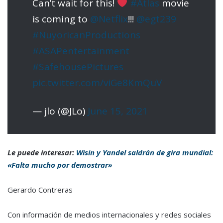
Can’t wait for this!
#Atlas
movie
is coming to
@Netflix
!!!
@egt239
#NuyoricanProductions
#ASAPentertainment
#SafehousePictures
pic.twitter.com/viGe8KmQuV
— jlo (@JLo)
June 15, 2021
Le puede interesar:
Wisin y Yandel saldrán de gira mundial:
«Falta mucho por demostrar»
Gerardo Contreras
Con información de medios internacionales y redes sociales