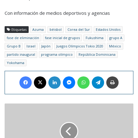
Con información de medios deportivos y agencias
Etiquetas
Azuma
béisbol
Corea del Sur
Estados Unidos
fase de eliminación
fase inicial de grupos
Fukushima
grupo A
Grupo B
Israel
Japón
Juegos Olímpicos Tokio 2020
México
partido inaugural
programa olímpico
República Dominicana
Yokohama
Facebook
X
LinkedIn
Messenger
WhatsApp
Telegram
Imprimir
Fans
de
Star
Wars
crean