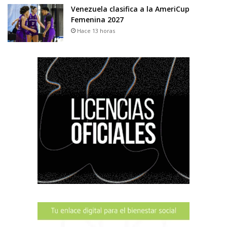
Venezuela clasifica a la AmeriCup
Femenina 2027
Hace 13 horas