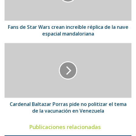
increíble
réplica
de
la
nave
Fans de Star Wars crean increíble réplica de la nave
espacial
espacial mandaloriana
mandaloriana
Cardenal
Baltazar
Porras
pide
no
politizar
el
tema
de
la
Cardenal Baltazar Porras pide no politizar el tema
vacunación
de la vacunación en Venezuela
en
Venezuela
Publicaciones relacionadas