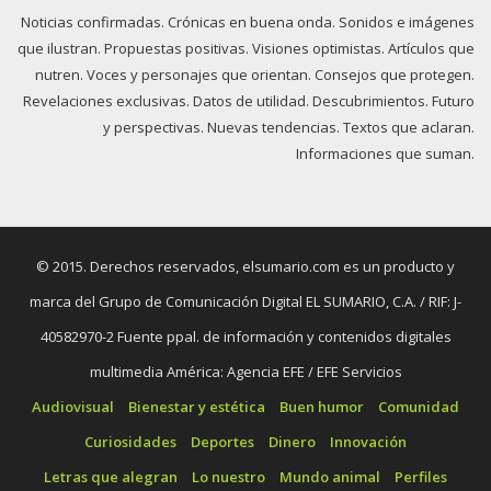
Noticias confirmadas. Crónicas en buena onda. Sonidos e imágenes
que ilustran. Propuestas positivas. Visiones optimistas. Artículos que
nutren. Voces y personajes que orientan. Consejos que protegen.
Revelaciones exclusivas. Datos de utilidad. Descubrimientos. Futuro
y perspectivas. Nuevas tendencias. Textos que aclaran.
Informaciones que suman.
© 2015. Derechos reservados, elsumario.com es un producto y
marca del Grupo de Comunicación Digital EL SUMARIO, C.A. / RIF: J-
40582970-2 Fuente ppal. de información y contenidos digitales
multimedia América: Agencia EFE / EFE Servicios
Audiovisual
Bienestar y estética
Buen humor
Comunidad
Curiosidades
Deportes
Dinero
Innovación
Letras que alegran
Lo nuestro
Mundo animal
Perfiles