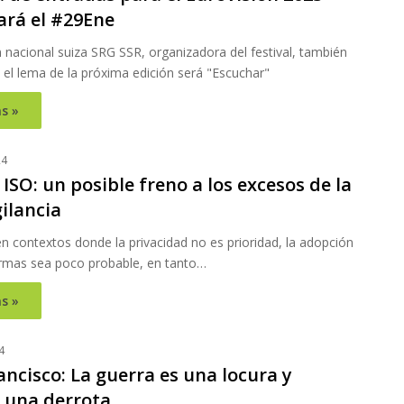
rá el #29Ene
n nacional suiza SRG SSR, organizadora del festival, también
 el lema de la próxima edición será "Escuchar"
s »
24
SO: un posible freno a los excesos de la
gilancia
n contextos donde la privacidad no es prioridad, la adopción
rmas sea poco probable, en tanto…
s »
4
ncisco: La guerra es una locura y
 una derrota