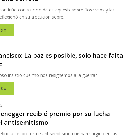
 continúo con su ciclo de catequesis sobre "los vicios y las
reflexionó en su alocución sobre…
s »
23
ncisco: La paz es posible, solo hace falta
d
igioso insistió que "no nos resignemos a la guerra"
s »
23
enegger recibió premio por su lucha
el antisemitismo
refirió a los brotes de antisemitismo que han surgido en las