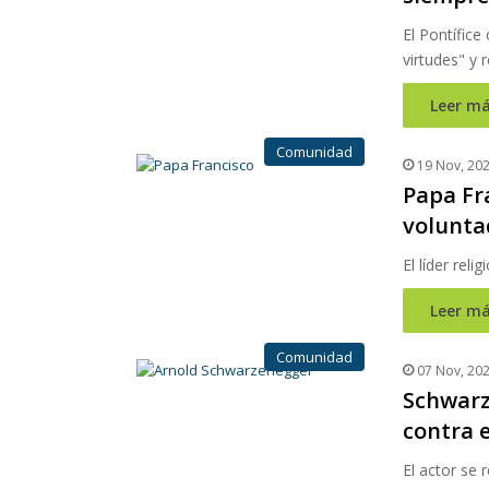
El Pontífice
virtudes" y 
Leer má
Comunidad
19 Nov, 20
Papa Fra
volunta
El líder rel
Leer má
Comunidad
07 Nov, 20
Schwarz
contra 
El actor se 