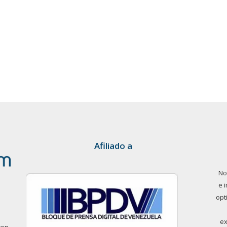
Afiliado a
No
e 
opt
ex
con