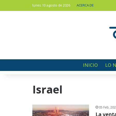
lunes 10 agosto de 2026
ACERCA DE
INICIO
LO 
Israel
05 Feb, 202
La venta