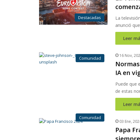
comenza
Destacadas
La televisió
anunció que
Leer má
16 Nov, 20
Comunidad
Normas I
IA en vi
Puede que e
de estas no
Leer má
Comunidad
03 Ene, 202
Papa Fra
siempre