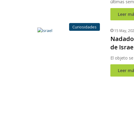
últimas sem
Leer má
Curiosidades
15 May, 20
Nadador
de Israe
El objeto se
Leer má