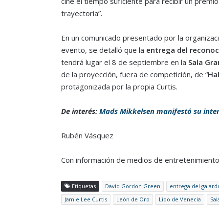
cine el tiempo suficiente para recibir un premio 
trayectoria”.
En un comunicado presentado por la organizaci
evento, se detalló que la
entrega del recono
tendrá lugar el 8 de septiembre en la
Sala Gra
de la proyección, fuera de competición, de “
Hal
protagonizada por la propia Curtis.
De interés:
Mads Mikkelsen manifestó su inten
Rubén Vásquez
Con información de medios de entretenimiento
Etiquetas
David Gordon Green
entrega del galard
Jamie Lee Curtis
León de Oro
Lido de Venecia
Sal