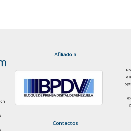
Afiliado a
No
e 
opt
ex
con
e
Contactos
s