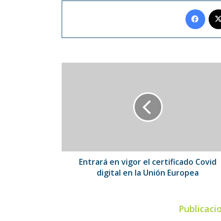
Face
Entrará
en
vigor
el
certificado
Covid
digital
en
la
Unión
Entrará en vigor el certificado Covid
Europea
digital en la Unión Europea
Publicaci