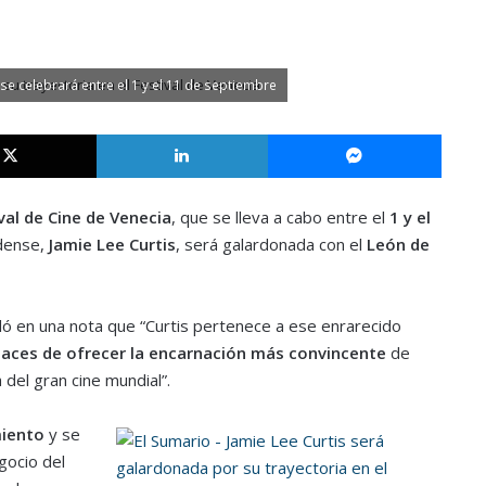
 se celebrará entre el 1 y el 11 de septiembre
X
LinkedIn
Messe
val de Cine de Venecia
, que se lleva a cabo entre el
1 y el
idense,
Jamie Lee Curtis
, será galardonada con el
León de
aló en una nota que “Curtis pertenece a ese enrarecido
aces de ofrecer la encarnación más convincente
de
del gran cine mundial”.
miento
y se
gocio del