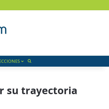
am
a lateral
ECCIONES
Buscar por
r su trayectoria