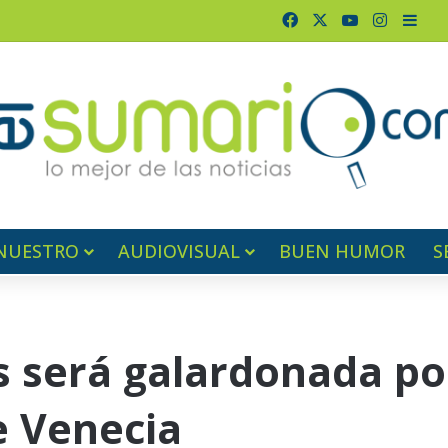
Facebook
X
YouTube
Instagr
Barr
NUESTRO
AUDIOVISUAL
BUEN HUMOR
S
s será galardonada po
e Venecia