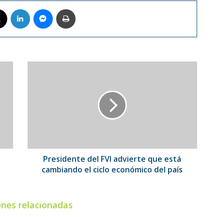
book
X
LinkedIn
Messenger
Imprimir
Presidente
del
FVI
advierte
que
está
cambiando
el
ciclo
económico
Presidente del FVI advierte que está
del
cambiando el ciclo económico del país
país
ones relacionadas