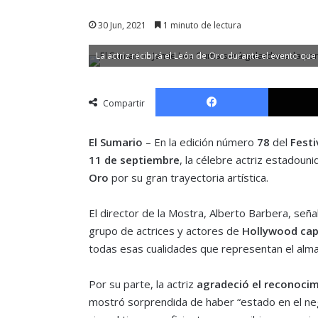
30 Jun, 2021
1 minuto de lectura
La actriz recibirá el León de Oro durante el evento que
Facebook
Compartir
El Sumario
– En la edición número
78
del
Festi
11 de septiembre
, la célebre actriz estadoun
Oro
por su gran trayectoria artística.
El director de la Mostra, Alberto Barbera, señ
grupo de actrices y actores de
Hollywood
cap
todas esas cualidades que representan el alma 
Por su parte, la actriz
agradeció el reconoci
mostró sorprendida de haber “estado en el ne