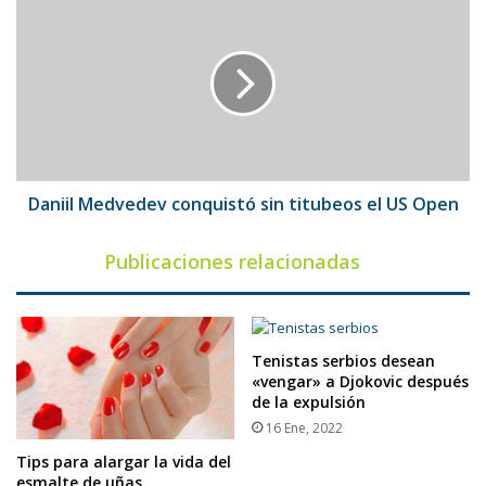
Medvedev
conquistó
sin
titubeos
el
US
Open
Daniil Medvedev conquistó sin titubeos el US Open
Publicaciones relacionadas
Tenistas serbios desean
«vengar» a Djokovic después
de la expulsión
16 Ene, 2022
Tips para alargar la vida del
esmalte de uñas