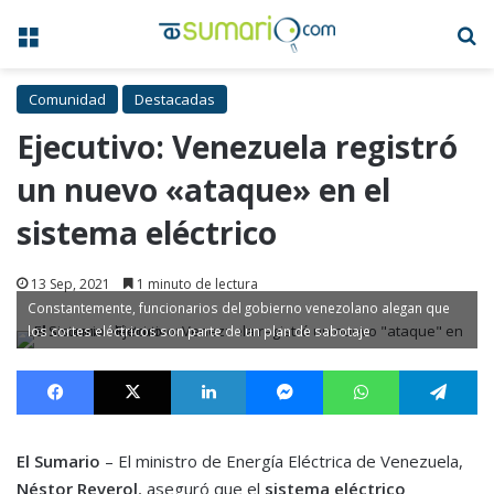
Menú
B
Comunidad
Destacadas
Ejecutivo: Venezuela registró
un nuevo «ataque» en el
sistema eléctrico
13 Sep, 2021
1 minuto de lectura
Constantemente, funcionarios del gobierno venezolano alegan que
los cortes eléctricos son parte de un plan de sabotaje
Facebook
X
LinkedIn
Messenger
WhatsApp
Te
El Sumario
– El ministro de Energía Eléctrica de Venezuela,
Néstor Reverol
, aseguró que el
sistema eléctrico