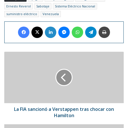
Ernesto Reverol
Sabotaje
Sistema Eléctrico Nacional
suministro eléctrico
Venezuela
Facebook
X
LinkedIn
Messenger
WhatsApp
Telegram
Imprimir
La
FIA
sancionó
a
Verstappen
tras
chocar
con
Hamilton
La FIA sancionó a Verstappen tras chocar con
Hamilton
Daniil