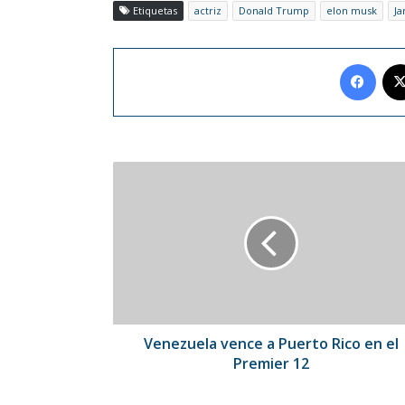
Etiquetas
actriz
Donald Trump
elon musk
Ja
Face
Venezuela
vence
a
Puerto
Rico
en
el
Premier
12
Venezuela vence a Puerto Rico en el
Premier 12