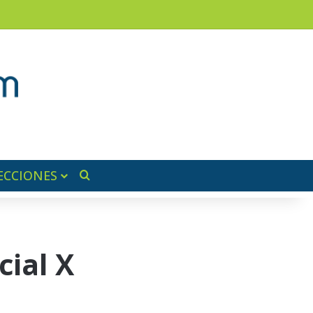
am
a lateral
ECCIONES
Buscar por
cial X