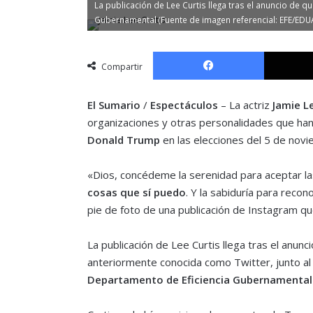
La publicación de Lee Curtis llega tras el anuncio de q
Gubernamental (Fuente de imagen referencial: EFE/ED
Facebook
Compartir
El Sumario
/
Espectáculos
– La actriz
Jamie L
organizaciones y otras personalidades que han 
Donald Trump
en las elecciones del 5 de novi
«Dios, concédeme la serenidad para aceptar l
cosas que sí puedo
. Y la sabiduría para recon
pie de foto de una publicación de Instagram q
La publicación de Lee Curtis llega tras el anun
anteriormente conocida como Twitter, junto a
Departamento de Eficiencia Gubernamental