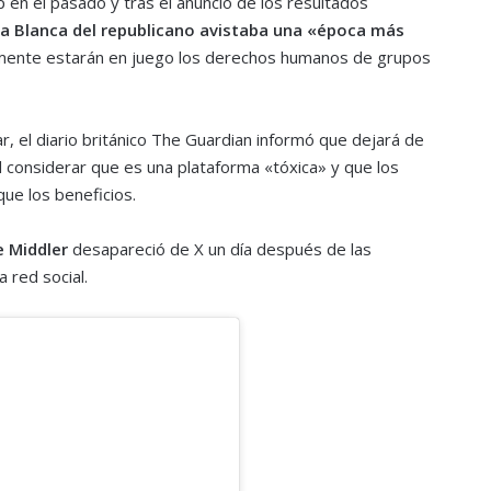
 en el pasado y tras el anuncio de los resultados
sa Blanca del republicano avistaba una «época más
almente estarán en juego los derechos humanos de grupos
r, el diario británico The Guardian informó que dejará de
al considerar que es una plataforma «tóxica» y que los
ue los beneficios.
e Middler
desapareció de X un día después de las
 red social.