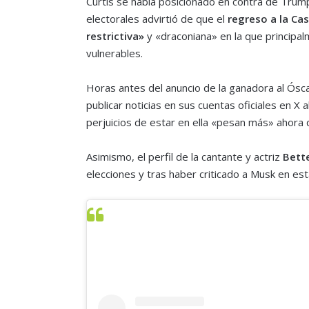
Curtis se había posicionado en contra de Trump
electorales advirtió de que el
regreso a la Ca
restrictiva»
y «draconiana» en la que princip
vulnerables.
Horas antes del anuncio de la ganadora al Ósca
publicar noticias en sus cuentas oficiales en X 
perjuicios de estar en ella «pesan más» ahora q
Asimismo, el perfil de la cantante y actriz
Bett
elecciones y tras haber criticado a Musk en esta