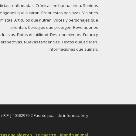
ticias confirmadas. Crónicas en buena onda. Sonidos
imágenes que ilustran. Propuestas positivas. Visiones
imistas. Artículos que nutren. Voces y personajes que
orientan. Consejos que protegen. Revelaciones
clusivas. Datos de utilidad. Descubrimientos. Futuro y
perspectivas. Nuevas tendencias. Textos que aclaran.
Informaciones que suman.
RIF: J-40582970-2 Fuente ppal. de información y
tras que alegran
Lo nuestro
Mundo animal