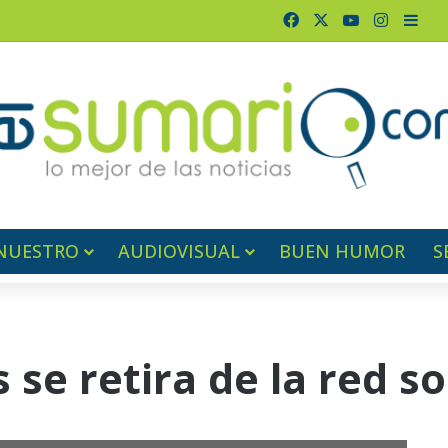
Facebook
X
YouTube
Instagr
Barr
NUESTRO
AUDIOVISUAL
BUEN HUMOR
S
 se retira de la red so