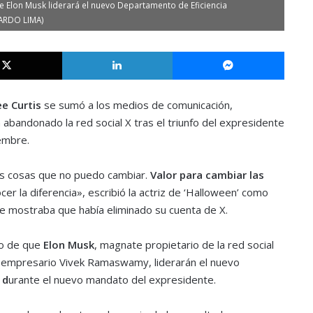
ue Elon Musk liderará el nuevo Departamento de Eficiencia
UARDO LIMA)
X
LinkedIn
Messe
ee Curtis
se sumó a los medios de comunicación,
abandonado la red social X tras el triunfo del expresidente
embre.
as cosas que no puedo cambiar.
Valor para cambiar las
ocer la diferencia», escribió la actriz de ‘Halloween’ como
ue mostraba que había eliminado su cuenta de X.
cio de que
Elon Musk
, magnate propietario de la red social
l empresario Vivek Ramaswamy, liderarán el nuevo
 d
urante el nuevo mandato del expresidente.