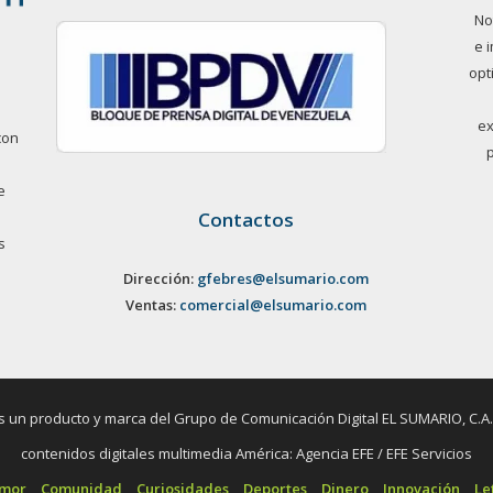
No
e 
opt
ex
con
e
Contactos
s
Dirección:
gfebres@elsumario.com
Ventas:
comercial@elsumario.com
un producto y marca del Grupo de Comunicación Digital EL SUMARIO, C.A. / 
contenidos digitales multimedia América: Agencia EFE / EFE Servicios
umor
Comunidad
Curiosidades
Deportes
Dinero
Innovación
Le