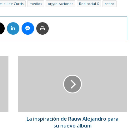
mie Lee Curtis
medios
organizaciones
Red social X
retiro
book
X
LinkedIn
Messenger
Imprimir
La
inspiración
de
Rauw
Alejandro
para
su
nuevo
álbum
La inspiración de Rauw Alejandro para
su nuevo álbum