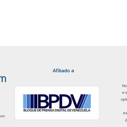
Afiliado a
No
e 
opt
ex
con