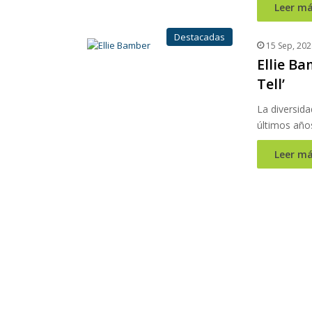
Leer má
Destacadas
15 Sep, 202
Ellie Ba
Tell’
La diversida
últimos año
Leer má