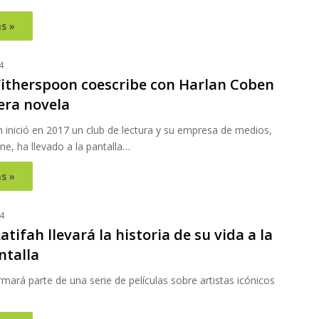
s »
4
itherspoon coescribe con Harlan Coben
era novela
 inició en 2017 un club de lectura y su empresa de medios,
ne, ha llevado a la pantalla…
s »
4
tifah llevará la historia de su vida a la
ntalla
rmará parte de una serie de películas sobre artistas icónicos