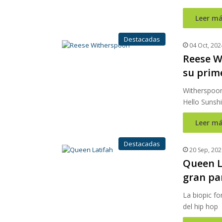
Leer má
Destacadas
04 Oct, 202
Reese W
su prim
Witherspoon
Hello Sunshi
Leer má
Destacadas
20 Sep, 202
Queen La
gran pa
La biopic fo
del hip hop