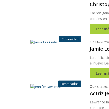
Christo
Theron ganó
papeles en “
Leer má
Comunidad
14 Nov, 20
Jamie Le
La publicaci
el nuevo De
Leer má
Destacadas
24 Oct, 202
Actriz 
Lawrence ha
con excelent