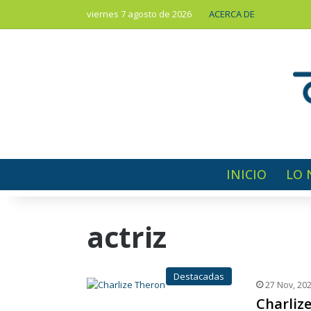
viernes 7 agosto de 2026
ACERCA DE
INICIO
LO 
actriz
Destacadas
27 Nov, 20
Charlize