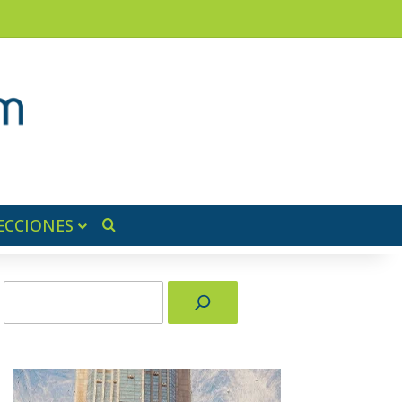
am
a lateral
ECCIONES
Buscar por
Buscar