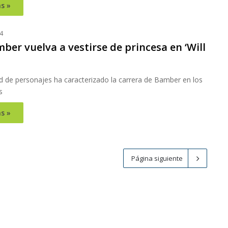
s »
4
mber vuelva a vestirse de princesa en ‘Will
d de personajes ha caracterizado la carrera de Bamber en los
s
s »
Página siguiente