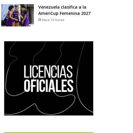
Venezuela clasifica a la
AmeriCup Femenina 2027
Hace 13 horas