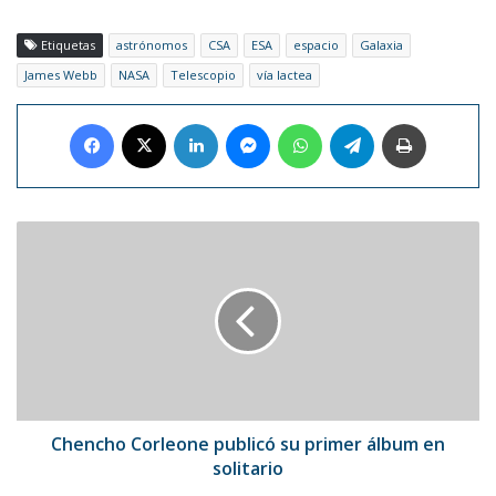
Etiquetas
astrónomos
CSA
ESA
espacio
Galaxia
James Webb
NASA
Telescopio
vía lactea
Facebook
X
LinkedIn
Messenger
WhatsApp
Telegram
Imprimir
Chencho
Corleone
publicó
su
primer
álbum
en
solitario
Chencho Corleone publicó su primer álbum en
solitario