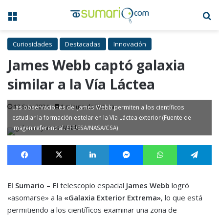
Menú
B
Curiosidades
Destacadas
Innovación
James Webb captó galaxia
similar a la Vía Láctea
13 Sep, 2024
1 minuto de lectura
Las observaciones del James Webb permiten a los científicos
estudiar la formación estelar en la Vía Láctea exterior (Fuente de
imagen referencial: EFE/ESA/NASA/CSA)
Facebook
X
LinkedIn
Messenger
WhatsApp
Te
El Sumario
– El telescopio espacial
James Webb
logró
«asomarse» a la
«Galaxia Exterior Extrema»
, lo que está
permitiendo a los científicos examinar una zona de