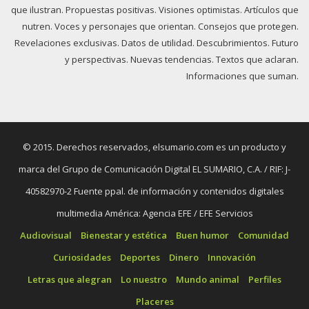
que ilustran. Propuestas positivas. Visiones optimistas. Artículos que
nutren. Voces y personajes que orientan. Consejos que protegen.
Revelaciones exclusivas. Datos de utilidad. Descubrimientos. Futuro
y perspectivas. Nuevas tendencias. Textos que aclaran.
Informaciones que suman.
© 2015. Derechos reservados, elsumario.com es un producto y
marca del Grupo de Comunicación Digital EL SUMARIO, C.A. / RIF: J-
40582970-2 Fuente ppal. de información y contenidos digitales
multimedia América: Agencia EFE / EFE Servicios
Audiovisual
Bienestar y estética
Buen humor
Comunidad
Curiosidades
Deportes
Dinero
Innovación
Letras que alegran
Lo nuestro
Mundo animal
Perfiles
Placeres