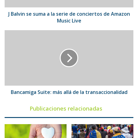
de
conciertos
de
J Balvin se suma a la serie de conciertos de Amazon
Amazon
Music Live
Music
Live
Bancamiga
Suite:
más
allá
de
la
transaccionalidad
Bancamiga Suite: más allá de la transaccionalidad
Publicaciones relacionadas