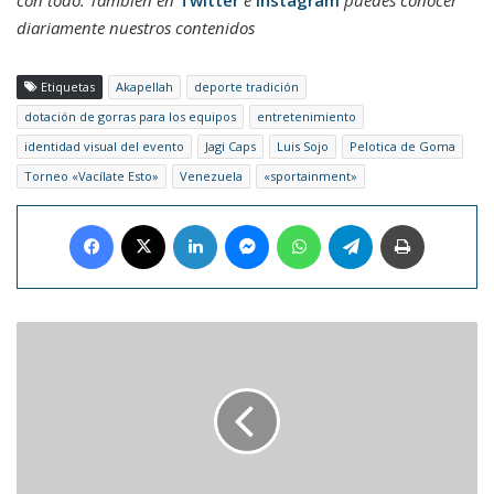
con todo. También en
Twitter
e
Instagram
puedes conocer
diariamente nuestros contenidos
Etiquetas
Akapellah
deporte tradición
dotación de gorras para los equipos
entretenimiento
identidad visual del evento
Jagi Caps
Luis Sojo
Pelotica de Goma
Torneo «Vacílate Esto»
Venezuela
«sportainment»
Facebook
X
LinkedIn
Messenger
WhatsApp
Telegram
Imprimir
J
Balvin
se
suma
a
la
serie