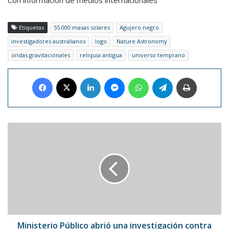
Con información de medios internacionales
Etiquetas
55.000 masas solares
Agujero negro
investigadores australianos
logo
Nature Astronomy
ondas gravitacionales
reliquia antigua
universo temprano
Facebook
X
LinkedIn
Messenger
WhatsApp
Telegram
Imprimir
Ministerio
Público
abrió
una
investigación
contra
Jean
Mary
y
Alex
Ministerio Público abrió una investigación contra