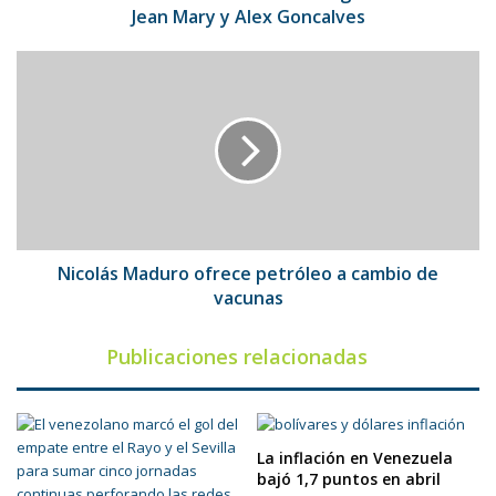
Goncalves
Jean Mary y Alex Goncalves
Nicolás
Maduro
ofrece
petróleo
a
cambio
de
vacunas
Nicolás Maduro ofrece petróleo a cambio de
vacunas
Publicaciones relacionadas
La inflación en Venezuela
bajó 1,7 puntos en abril