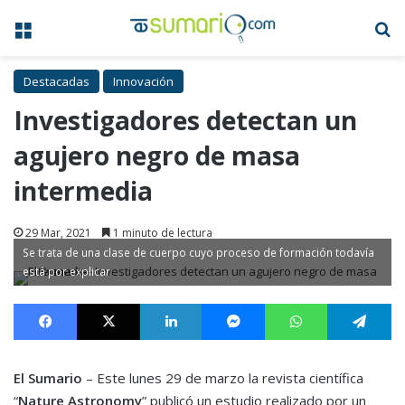
Menú
B
Destacadas
Innovación
Investigadores detectan un
agujero negro de masa
intermedia
29 Mar, 2021
1 minuto de lectura
Se trata de una clase de cuerpo cuyo proceso de formación todavía
está por explicar
Facebook
X
LinkedIn
Messenger
WhatsApp
Te
El Sumario
– Este lunes 29 de marzo la revista científica
“
Nature Astronomy
” publicó un estudio realizado por un