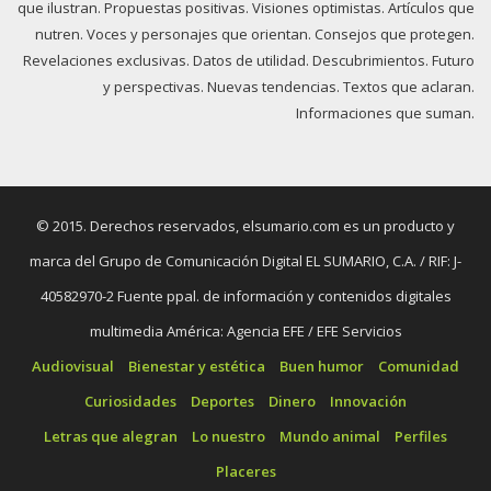
que ilustran. Propuestas positivas. Visiones optimistas. Artículos que
nutren. Voces y personajes que orientan. Consejos que protegen.
Revelaciones exclusivas. Datos de utilidad. Descubrimientos. Futuro
y perspectivas. Nuevas tendencias. Textos que aclaran.
Informaciones que suman.
© 2015. Derechos reservados, elsumario.com es un producto y
marca del Grupo de Comunicación Digital EL SUMARIO, C.A. / RIF: J-
40582970-2 Fuente ppal. de información y contenidos digitales
multimedia América: Agencia EFE / EFE Servicios
Audiovisual
Bienestar y estética
Buen humor
Comunidad
Curiosidades
Deportes
Dinero
Innovación
Letras que alegran
Lo nuestro
Mundo animal
Perfiles
Placeres