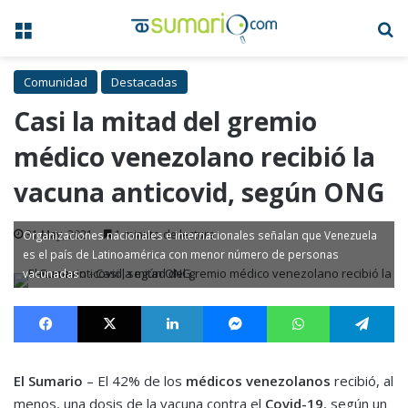
Menú
B
Comunidad
Destacadas
Casi la mitad del gremio
médico venezolano recibió la
vacuna anticovid, según ONG
31 May, 2021
1 minuto de lectura
Organizaciones nacionales e internacionales señalan que Venezuela
es el país de Latinoamérica con menor número de personas
vacunadas
Facebook
X
LinkedIn
Messenger
WhatsApp
Te
El Sumario
– El 42% de los
médicos venezolanos
recibió, al
menos, una dosis de la vacuna contra el
Covid-19
, según un