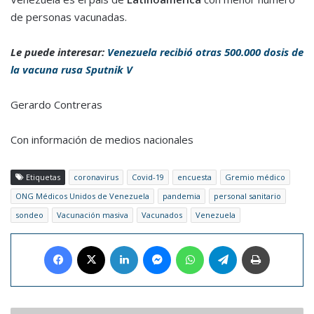
de personas vacunadas.
Le puede interesar:
Venezuela recibió otras 500.000 dosis de
la vacuna rusa Sputnik V
Gerardo Contreras
Con información de medios nacionales
Etiquetas
coronavirus
Covid-19
encuesta
Gremio médico
ONG Médicos Unidos de Venezuela
pandemia
personal sanitario
sondeo
Vacunación masiva
Vacunados
Venezuela
Facebook
X
LinkedIn
Messenger
WhatsApp
Telegram
Imprimir