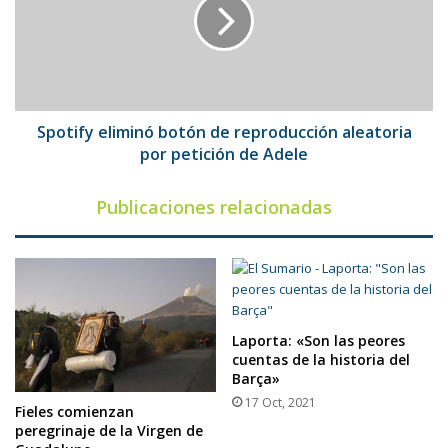
de
reproducción
aleatoria
por
petición
de
Adele
Spotify eliminó botón de reproducción aleatoria
por petición de Adele
Publicaciones relacionadas
Laporta: «Son las peores
cuentas de la historia del
Barça»
17 Oct, 2021
Fieles comienzan
peregrinaje de la Virgen de