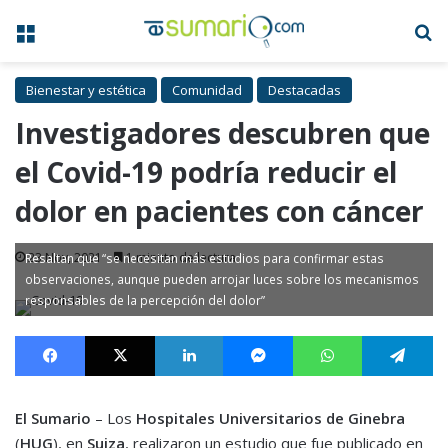
Menú
B
Bienestar y estética
Comunidad
Destacadas
Investigadores descubren que
el Covid-19 podría reducir el
dolor en pacientes con cáncer
23 Nov, 2021
1 minuto de lectura
Resaltan que “se necesitan más estudios para confirmar estas
observaciones, aunque pueden arrojar luces sobre los mecanismos
responsables de la percepción del dolor”
Facebook
X
LinkedIn
Messenger
WhatsApp
Te
El Sumario
– Los
Hospitales Universitarios de Ginebra
(
HUG
), en
Suiza
, realizaron un estudio que fue publicado en