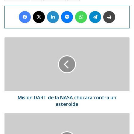
Facebook
X
LinkedIn
Messenger
WhatsApp
Telegram
Imprimir
Misión
DART
de
la
NASA
chocará
contra
un
asteroide
Misión DART de la NASA chocará contra un
asteroide
Spotify
eliminó
botón