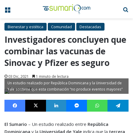
Menú
B
Bienestar y estética
Comunidad
Destacadas
Investigadores concluyen que
combinar las vacunas de
Sinovac y Pfizer es seguro
03 Dic, 2021
1 minuto de lectura
Un estudio realizado por República Dominicana y la Universidad de
Yale sostiene que esta combinación “no produce eventos mayores”
Facebook
X
LinkedIn
Messenger
WhatsApp
Te
El Sumario
– Un estudio realizado entre
República
Dominicana
y la
Universidad de Yale
indica que la
tercera