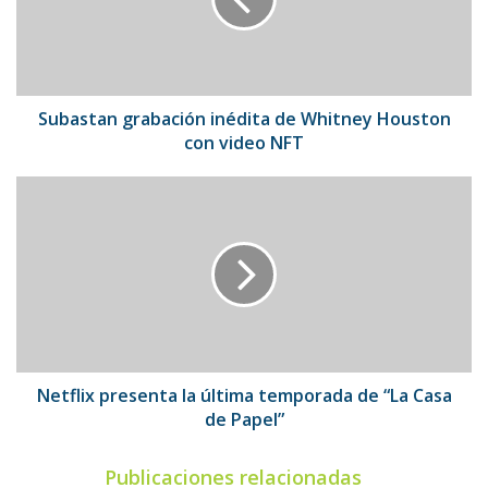
Whitney
Houston
con
video
NFT
Subastan grabación inédita de Whitney Houston
con video NFT
Netflix
presenta
la
última
temporada
de
“La
Casa
de
Papel”
Netflix presenta la última temporada de “La Casa
de Papel”
Publicaciones relacionadas