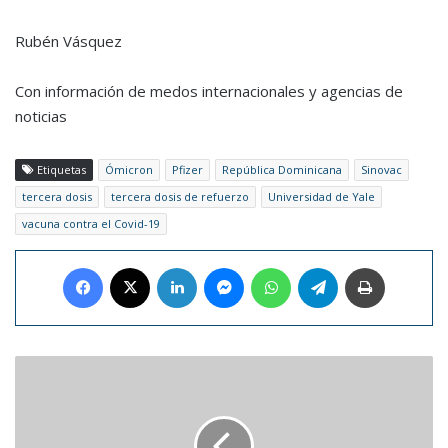
Rubén Vásquez
Con información de medos internacionales y agencias de
noticias
Etiquetas
Ómicron
Pfizer
República Dominicana
Sinovac
tercera dosis
tercera dosis de refuerzo
Universidad de Yale
vacuna contra el Covid-19
Facebook
X
LinkedIn
Messenger
WhatsApp
Telegram
Imprimir
Subastan
grabación
inédita
de