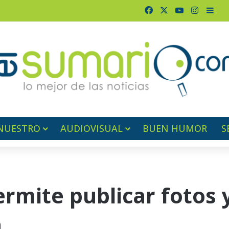
Facebook
X
YouTube
Instagr
Barr
NUESTRO
AUDIOVISUAL
BUEN HUMOR
S
rmite publicar fotos 
a