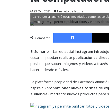
23 Oct, 2021
1 minuto de lectura
La red social anunció otras novedades como las cola
lucro
Facebook
Compartir
El Sumario
– La red social
Instagram
introdujo
usuarios puedan
realizar publicaciones dir
posible que suban imágenes y videos a través 
hacerlo desde móviles.
La plataforma propiedad de Facebook anunció nu
aspira a «
proporcionar nuevas formas de exp
audiencia
» mediante nuevos productos para su