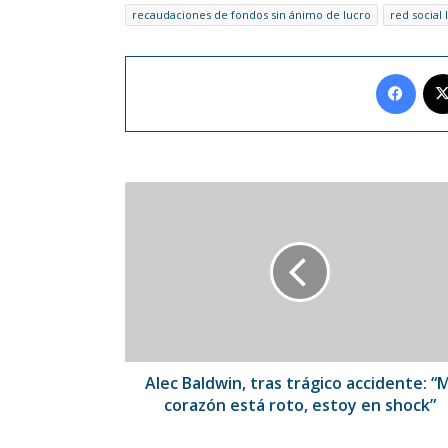
recaudaciones de fondos sin ánimo de lucro
red social
Face
Alec
Baldwin,
tras
trágico
accidente:
“Mi
corazón
está
roto,
estoy
Alec Baldwin, tras trágico accidente: “M
en
corazón está roto, estoy en shock”
shock”