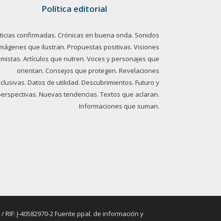
Política editorial
ticias confirmadas. Crónicas en buena onda. Sonidos
imágenes que ilustran. Propuestas positivas. Visiones
imistas. Artículos que nutren. Voces y personajes que
orientan. Consejos que protegen. Revelaciones
clusivas. Datos de utilidad. Descubrimientos. Futuro y
perspectivas. Nuevas tendencias. Textos que aclaran.
Informaciones que suman.
RIF: J-40582970-2 Fuente ppal. de información y