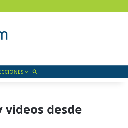
am
a lateral
ECCIONES
Buscar por
y videos desde