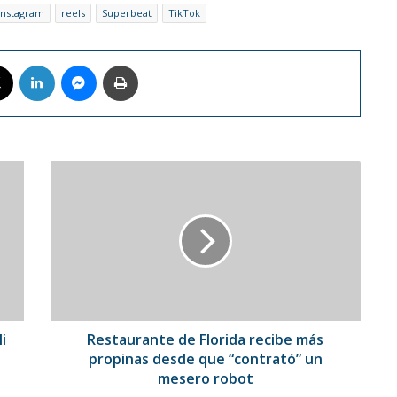
 Instagram
reels
Superbeat
TikTok
book
X
LinkedIn
Messenger
Imprimir
Restaurante
de
Florida
recibe
más
propinas
desde
que
“contrató”
un
i
Restaurante de Florida recibe más
mesero
propinas desde que “contrató” un
robot
mesero robot