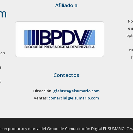
Afiliado a
No
e 
opt
ex
con
e
Contactos
s
Dirección:
gfebres@elsumario.com
Ventas:
comercial@elsumario.com
un producto y marca del Grupo de Comunicación Digital EL SUMARIO, C.A. / 