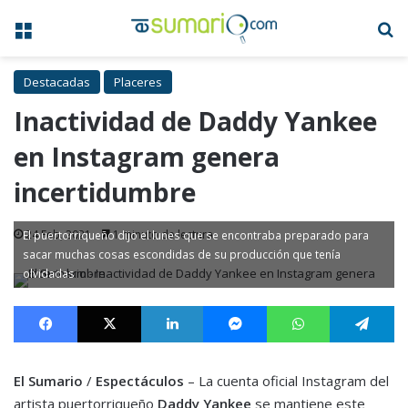
Menú
B
Destacadas
Placeres
Inactividad de Daddy Yankee
en Instagram genera
incertidumbre
24 Feb, 2021
1 minuto de lectura
El puertorriqueño dijo el lunes que se encontraba preparado para
sacar muchas cosas escondidas de su producción que tenía
olvidadas
Facebook
X
LinkedIn
Messenger
WhatsApp
Te
El Sumario
/
Espectáculos
– La cuenta oficial Instagram del
artista puertorriqueño
Daddy Yankee
se mantiene este