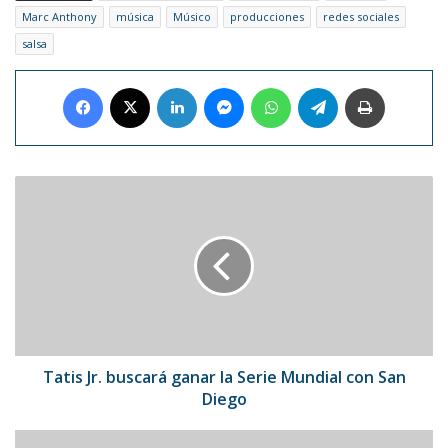
Marc Anthony
música
Músico
producciones
redes sociales
salsa
Facebook
X
LinkedIn
Messenger
WhatsApp
Telegram
Imprimir
Tatis
Jr.
buscará
ganar
la
Serie
Mundial
con
San
Diego
Tatis Jr. buscará ganar la Serie Mundial con San
Diego
Tras