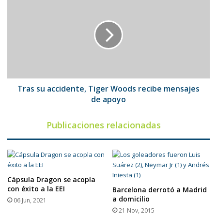
su
accidente,
Tiger
Woods
recibe
mensajes
de
apoyo
Tras su accidente, Tiger Woods recibe mensajes
de apoyo
Publicaciones relacionadas
Cápsula Dragon se acopla
con éxito a la EEI
Barcelona derrotó a Madrid
a domicilio
06 Jun, 2021
21 Nov, 2015