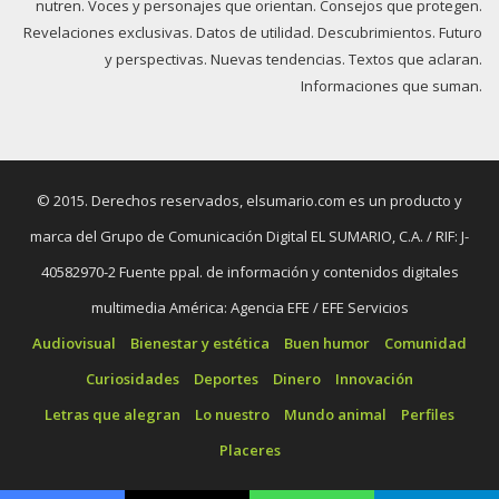
nutren. Voces y personajes que orientan. Consejos que protegen.
Revelaciones exclusivas. Datos de utilidad. Descubrimientos. Futuro
y perspectivas. Nuevas tendencias. Textos que aclaran.
Informaciones que suman.
© 2015. Derechos reservados, elsumario.com es un producto y
marca del Grupo de Comunicación Digital EL SUMARIO, C.A. / RIF: J-
40582970-2 Fuente ppal. de información y contenidos digitales
multimedia América: Agencia EFE / EFE Servicios
Audiovisual
Bienestar y estética
Buen humor
Comunidad
Curiosidades
Deportes
Dinero
Innovación
Letras que alegran
Lo nuestro
Mundo animal
Perfiles
Placeres