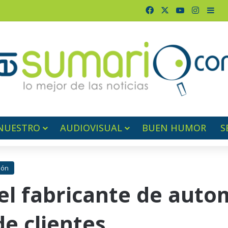
Facebook
X
YouTube
Instag
Bar
NUESTRO
AUDIOVISUAL
BUEN HUMOR
S
ión
 el fabricante de aut
de clientes