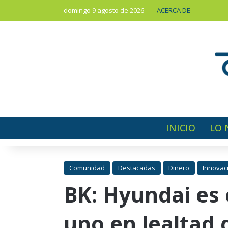
domingo 9 agosto de 2026
ACERCA DE
INICIO
LO 
Comunidad
Destacadas
Dinero
Innovac
BK: Hyundai es
uno en lealtad 