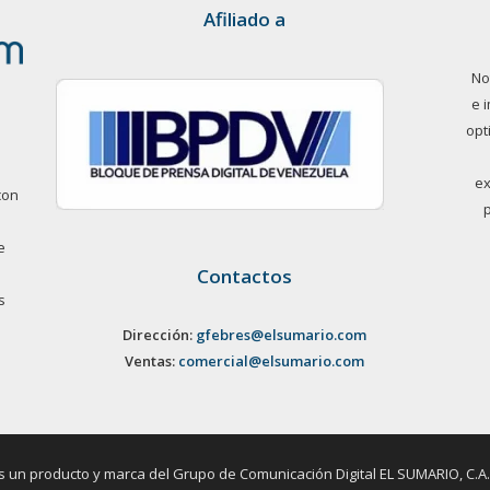
Afiliado a
No
e 
opt
ex
con
e
Contactos
s
Dirección:
gfebres@elsumario.com
Ventas:
comercial@elsumario.com
un producto y marca del Grupo de Comunicación Digital EL SUMARIO, C.A. / 