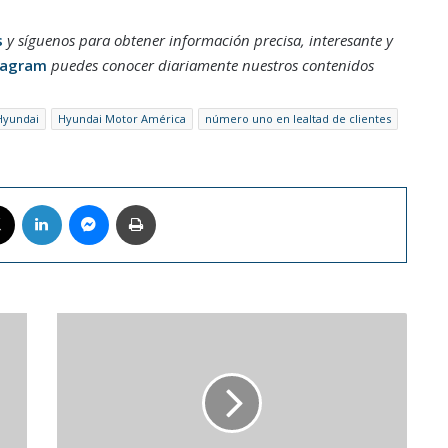
s
y síguenos para obtener información precisa, interesante y
tagram
puedes conocer diariamente nuestros contenidos
Hyundai
Hyundai Motor América
número uno en lealtad de clientes
book
X
LinkedIn
Messenger
Imprimir
Lewandowski
se
perderá
el
primer
partido
de