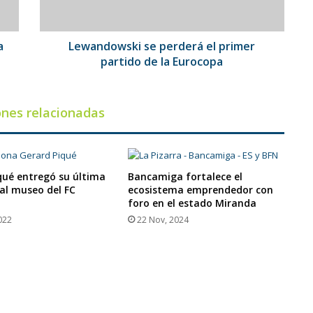
la
Eurocopa
a
Lewandowski se perderá el primer
partido de la Eurocopa
ones relacionadas
qué entregó su última
Bancamiga fortalece el
al museo del FC
ecosistema emprendedor con
foro en el estado Miranda
022
22 Nov, 2024