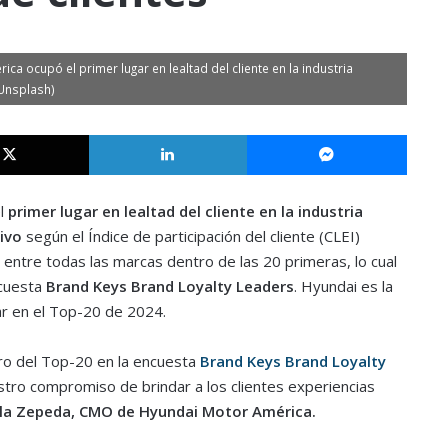
 ocupó el primer lugar en lealtad del cliente en la industria
 Unsplash)
X
LinkedIn
Messe
l
primer lugar en lealtad del cliente en la industria
ivo
según el Índice de participación del cliente (CLEI)
entre todas las marcas dentro de las 20 primeras, lo cual
ncuesta
Brand Keys Brand
Loyalty
Leaders
. Hyundai es la
r en el Top-20 de 2024.
ro del Top-20 en la encuesta
Brand Keys Brand Loyalty
stro compromiso de brindar a los clientes experiencias
la Zepeda, CMO de Hyundai Motor América.