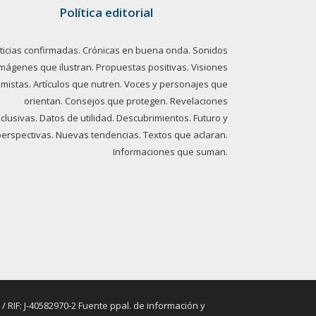
Política editorial
ticias confirmadas. Crónicas en buena onda. Sonidos
imágenes que ilustran. Propuestas positivas. Visiones
imistas. Artículos que nutren. Voces y personajes que
orientan. Consejos que protegen. Revelaciones
clusivas. Datos de utilidad. Descubrimientos. Futuro y
perspectivas. Nuevas tendencias. Textos que aclaran.
Informaciones que suman.
RIF: J-40582970-2 Fuente ppal. de información y