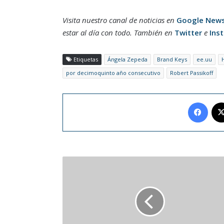
Visita nuestro canal de noticias en
Google New
estar al día con todo. También en
Twitter
e
Ins
Etiquetas
Ángela Zepeda
Brand Keys
ee.uu
por decimoquinto año consecutivo
Robert Passikoff
Face
Alemania
inició
con
goleada
la
Eurocopa
2024