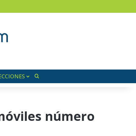
ram
ra lateral
ECCIONES
Buscar por
omóviles número