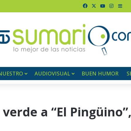
Facebook
X
YouTube
Instagr
Barr
NUESTRO
AUDIOVISUAL
BUEN HUMOR
S
verde a “El Pingüino”,