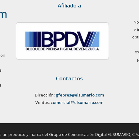
Afiliado a
No
e 
opt
ex
con
e
Contactos
s
Dirección:
gfebres@elsumario.com
Ventas:
comercial@elsumario.com
un producto y marca del Grupo de Comunicación Digital EL SUMARIO, C.A. / 