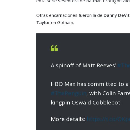
en la serie sesentera de Batman Protagoniza
Otras encarnaciones fueron la de
Danny DeVi
Taylor
en Gotham.
A spinoff of Matt Reeves’
#Th
HBO Max has committed to a s
#ThePenguin
, with Colin Farr
kingpin Oswald Cobblepot.⁠
More details:
https://t.co/OK