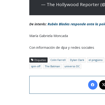
— The Hollywood Reporter (
De interés:
Rubén Blades responde ante la polé
María Gabriela Moncada
Con información de dpa y redes sociales
Etiquetas
Colin Farrell
Dylan Clark
el pingüino
spin-off
The Batman
universo DC
Face