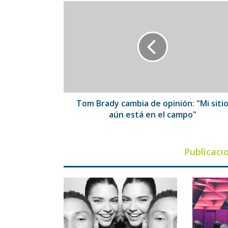
Tom
Brady
cambia
de
opinión:
"Mi
sitio
aún
está
en
Tom Brady cambia de opinión: "Mi siti
el
aún está en el campo"
campo"
Publicaci