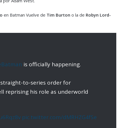
da por Adam West.
to
en Batman Vuelve de
Tim Burton
o la de
Robyn Lord-
eBatman
is officially happening.⁠
traight-to-series order for
ell reprising his role as underworld
pu6Rqz8v
pic.twitter.com/dMRHZG4fSe