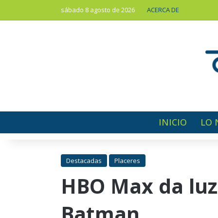
sábado 8 agosto de 2026
ACERCA DE
INICIO
LO 
Destacadas
Placeres
HBO Max da luz 
Batman