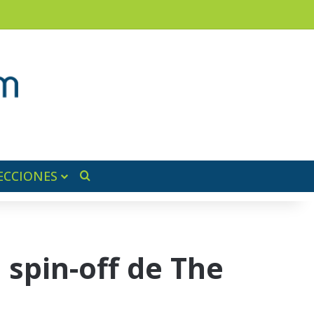
am
a lateral
ECCIONES
Buscar por
 spin-off de The