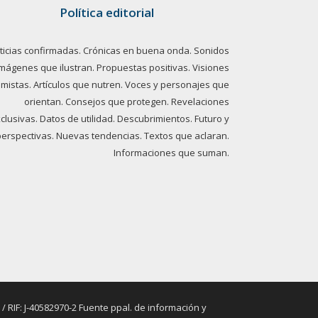
Política editorial
ticias confirmadas. Crónicas en buena onda. Sonidos
imágenes que ilustran. Propuestas positivas. Visiones
imistas. Artículos que nutren. Voces y personajes que
orientan. Consejos que protegen. Revelaciones
clusivas. Datos de utilidad. Descubrimientos. Futuro y
perspectivas. Nuevas tendencias. Textos que aclaran.
Informaciones que suman.
RIF: J-40582970-2 Fuente ppal. de información y