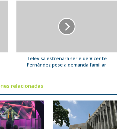
Televisa
estrenará
serie
de
Vicente
Fernández
pese
a
demanda
familiar
o
Televisa estrenará serie de Vicente
Fernández pese a demanda familiar
ones relacionadas