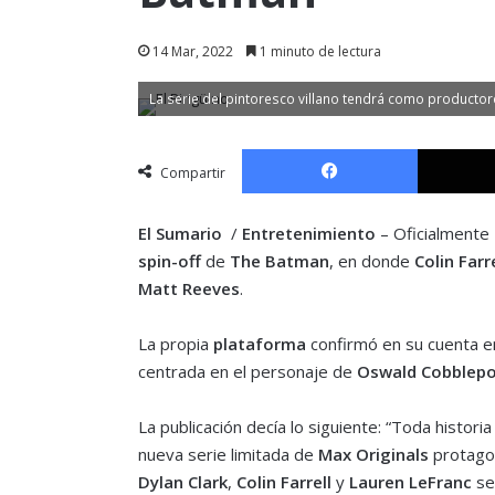
14 Mar, 2022
1 minuto de lectura
La serie del pintoresco villano tendrá como productores
Facebook
Compartir
El Sumario
/
Entretenimiento
– Oficialmente
spin-off
de
The Batman
, en donde
Colin Farre
Matt Reeves
.
La propia
plataforma
confirmó en su cuenta en
centrada en el personaje de
Oswald Cobblep
La publicación decía lo siguiente: “Toda historia 
nueva serie limitada de
Max Originals
protago
Dylan Clark
,
Colin Farrell
y
Lauren LeFranc
ser