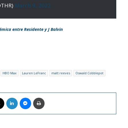
@THR)
March 9, 2022
mica entre Residente y J Balvin
HBO Max
Lauren LeFranc
matt reeves
Oswald Cobblepot
book
X
LinkedIn
Messenger
Imprimir