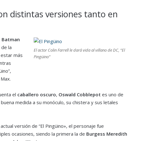
on distintas versiones tanto en
 Batman
 de la
El actor Colin Farrell le dará vida al villano de DC, “El
a estar más
Pingüino”
ntras
üino”,
 Max.
uenta el
caballero oscuro
,
Oswald Cobblepot
es uno de
 buena medida a su monóculo, su chistera y sus letales
actual versión de “El Pingüino», el personaje fue
iples ocasiones, siendo la primera la de
Burgess Meredith