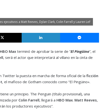
 ejecutivos a Matt Reeves, Dylan Clark, Colin Farrell y Lauren LeF
X
LinkedIn
Messe
HBO Max
terminó de aprobar la serie de “
El Pingüino
”, el
ll
, será el actor que interpretará al villano en la cinta de
 Twitter la puesta en marcha de forma oficial de la
ficción
ot
, el mafioso de Gotham conocido como “El Pingüino».
tiene un principio. The Penguin (título provisional), una
nizada por
Colin Farrell
, llegará a
HBO Max
.
Matt Reeves
,
án los productores ejecutivos”.