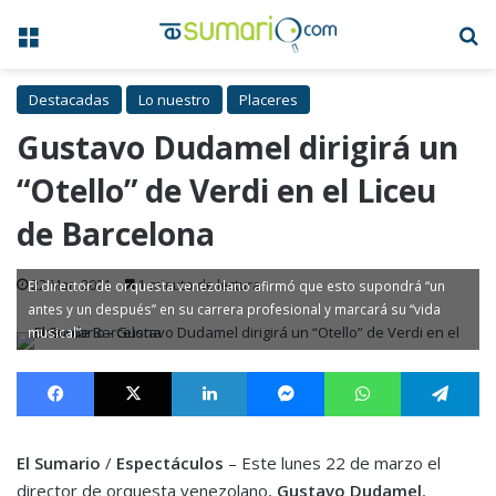
Menú
B
Destacadas
Lo nuestro
Placeres
Gustavo Dudamel dirigirá un
“Otello” de Verdi en el Liceu
de Barcelona
22 Mar, 2021
1 minuto de lectura
El director de orquesta venezolano afirmó que esto supondrá “un
antes y un después” en su carrera profesional y marcará su “vida
musical”
Facebook
X
LinkedIn
Messenger
WhatsApp
Te
El Sumario
/
Espectáculos
– Este lunes 22 de marzo el
director de orquesta venezolano,
Gustavo Dudamel
,