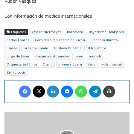
Rubén Vásquez
Con información de medios internacionales
Etiquetas
Amélie Niermeyer
barcelona
Bayerische Staatsoper
Carlos Álvarez
Coro del Gran Teatro del Liceu
Eleonora Buratto
España
Gregory Kunde
Gustavo Dudamel
Il trovatore
Jorge de León
Krassimira Stoyanova
Liceu
munich
Orquesta Sinfónica
Otello
primera ópera
Verdi
vida musical
Zeljko Lucic
Facebook
X
LinkedIn
Messenger
WhatsApp
Telegram
Imprimir
Instagram
podría
crear
una