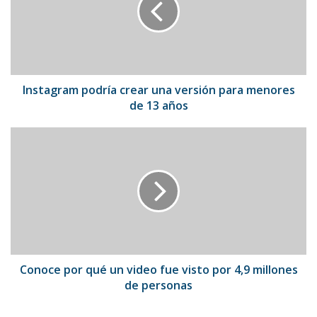
versión
para
menores
de
13
años
Instagram podría crear una versión para menores
de 13 años
Conoce
por
qué
un
video
fue
visto
por
4,9
millones
Conoce por qué un video fue visto por 4,9 millones
de
de personas
personas