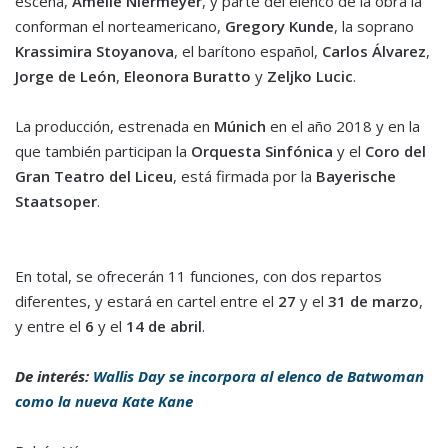
escena,
Amélie Niermeyer
, y parte del elenco de la obra la
conforman el norteamericano,
Gregory Kunde
, la soprano
Krassimira Stoyanova
, el barítono español,
Carlos Álvarez
,
Jorge de León
,
Eleonora Buratto
y
Zeljko Lucic
.
La producción, estrenada en
Múnich
en el año 2018 y en la
que también participan la
Orquesta Sinfónica
y el
Coro del
Gran Teatro del Liceu
, está firmada por la
Bayerische
Staatsoper
.
En total, se ofrecerán 11 funciones, con dos repartos
diferentes, y estará en cartel entre el
27
y el
31 de marzo
,
y entre el
6
y el
14 de abril
.
De interés:
Wallis Day se incorpora al elenco de Batwoman
como la nueva Kate Kane