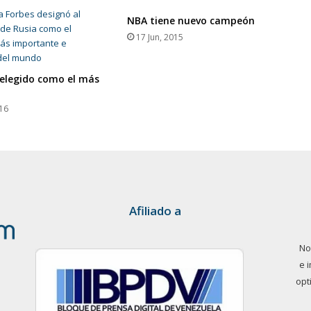
NBA tiene nuevo campeón
17 Jun, 2015
 elegido como el más
016
Afiliado a
No
e 
opt