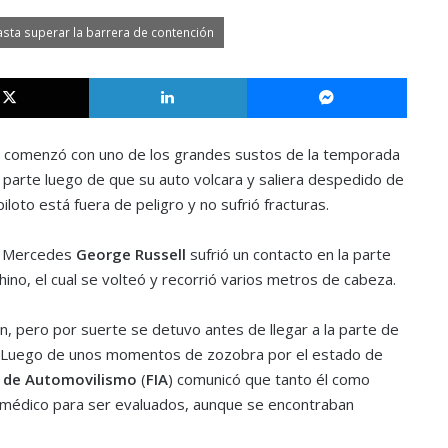
asta superar la barrera de contención
X
LinkedIn
Messe
comenzó con uno de los grandes sustos de la temporada
r parte luego de que su auto volcara y saliera despedido de
piloto está fuera de peligro y no sufrió fracturas.
e Mercedes
George Russell
sufrió un contacto en la parte
ino, el cual se volteó y recorrió varios metros de cabeza.
n, pero por suerte se detuvo antes de llegar a la parte de
co. Luego de unos momentos de zozobra por el estado de
l de Automovilismo
(
FIA
) comunicó que tanto él como
 médico para ser evaluados, aunque se encontraban