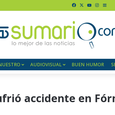
Facebook
X
YouTube
Instagr
Barr
NUESTRO
AUDIOVISUAL
BUEN HUMOR
S
frió accidente en Fór