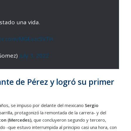
stado una vida.
tter.com/MGEazcSVTH
xGomez)
July 3, 2022
ante de Pérez y logró su primer
 años, se impuso por delante del mexicano
Sergio
parrilla, protagonizó la remontada de la carrera- y del
ton (Mercedes)
, que concluyeron segundo y tercero,
do -que estuvo interrumpida al principio casi una hora, con