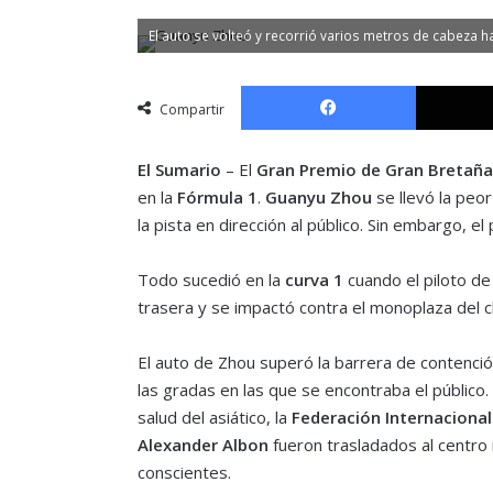
El auto se volteó y recorrió varios metros de cabeza h
Facebook
Compartir
El Sumario
– El
Gran Premio de Gran Bretaña
en la
Fórmula 1
.
Guanyu Zhou
se llevó la peo
la pista en dirección al público. Sin embargo, el 
Todo sucedió en la
curva 1
cuando el piloto d
trasera y se impactó contra el monoplaza del ch
El auto de Zhou superó la barrera de contenció
las gradas en las que se encontraba el públi
salud del asiático, la
Federación Internaciona
Alexander Albon
fueron trasladados al centro
conscientes.