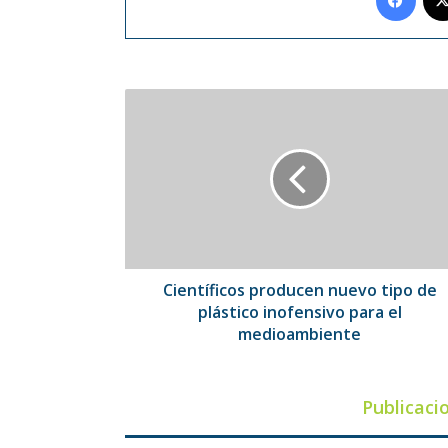
Científicos
producen
nuevo
tipo
de
plástico
inofensivo
para
el
medioambiente
Científicos producen nuevo tipo de
plástico inofensivo para el
medioambiente
Publicaci