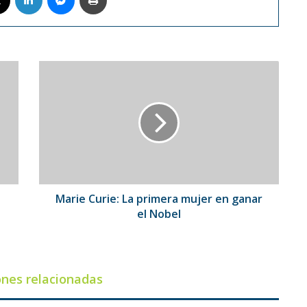
Marie
Curie:
La
primera
mujer
en
ganar
el
Nobel
Marie Curie: La primera mujer en ganar
el Nobel
ones relacionadas