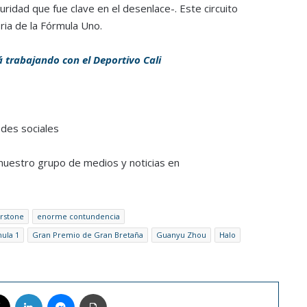
ridad que fue clave en el desenlace-. Este circuito
oria de la Fórmula Uno.
 trabajando con el Deportivo Cali
edes sociales
a nuestro grupo de medios y noticias en
erstone
enorme contundencia
ula 1
Gran Premio de Gran Bretaña
Guanyu Zhou
Halo
book
X
LinkedIn
Messenger
Imprimir