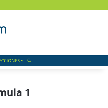
am
a lateral
ECCIONES
Buscar por
mula 1