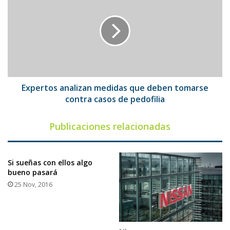
analizan
medidas
que
deben
tomarse
contra
casos
de
pedofilia
Expertos analizan medidas que deben tomarse
contra casos de pedofilia
Publicaciones relacionadas
Si sueñas con ellos algo
bueno pasará
25 Nov, 2016