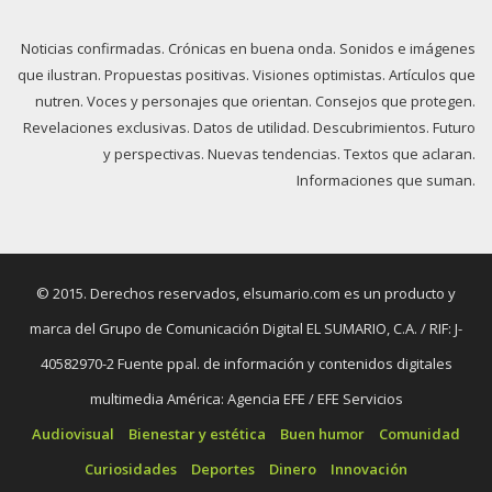
Noticias confirmadas. Crónicas en buena onda. Sonidos e imágenes
que ilustran. Propuestas positivas. Visiones optimistas. Artículos que
nutren. Voces y personajes que orientan. Consejos que protegen.
Revelaciones exclusivas. Datos de utilidad. Descubrimientos. Futuro
y perspectivas. Nuevas tendencias. Textos que aclaran.
Informaciones que suman.
© 2015. Derechos reservados, elsumario.com es un producto y
marca del Grupo de Comunicación Digital EL SUMARIO, C.A. / RIF: J-
40582970-2 Fuente ppal. de información y contenidos digitales
multimedia América: Agencia EFE / EFE Servicios
Audiovisual
Bienestar y estética
Buen humor
Comunidad
Curiosidades
Deportes
Dinero
Innovación