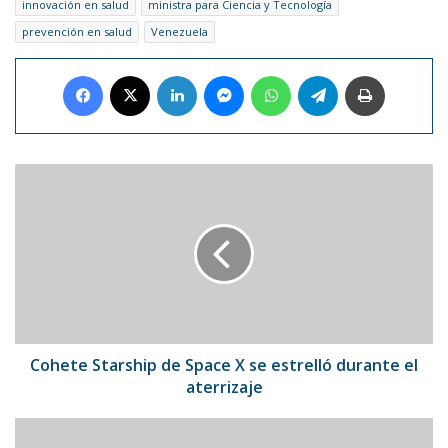
innovación en salud
ministra para Ciencia y Tecnología
prevención en salud
Venezuela
Facebook
X
LinkedIn
Messenger
WhatsApp
Telegram
Imprimir
Cohete
Starship
de
Space
X
se
estrelló
durante
el
aterrizaje
Cohete Starship de Space X se estrelló durante el
aterrizaje
Expertos