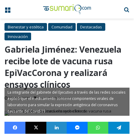
Menú
B
Bienestar y estética
Comunidad
Destacadas
Innovación
Gabriela Jiménez: Venezuela
recibe lote de vacuna rusa
EpiVacCorona y realizará
ensayos clínicos
La integrante del gabinete del Ejecutivo a través de las redes sociales
30 Mar, 2021
1 minuto de lectura
explicó que el medicamento contiene componentes virales de
laboratorio para simular la expresión antigénica del coronavirus
causante del Covid-19
Facebook
X
LinkedIn
Messenger
WhatsApp
Te