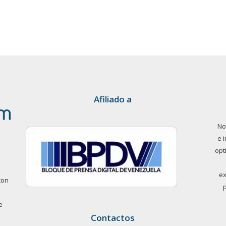
Afiliado a
No
e 
opt
ex
con
e
Contactos