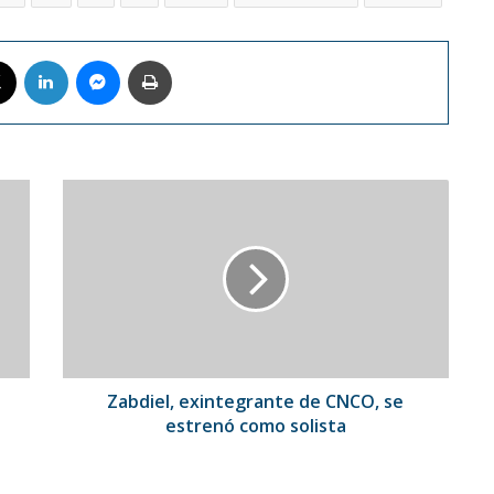
book
X
LinkedIn
Messenger
Imprimir
Zabdiel,
exintegrante
de
CNCO,
se
estrenó
como
solista
Zabdiel, exintegrante de CNCO, se
estrenó como solista