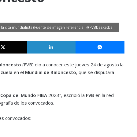
 la cita mundialista (Fuente de imagen referencial: @FVBbasketball)
X
LinkedIn
Messe
aloncesto
(FVB) dio a conocer este jueves 24 de agosto la
zuela
en el
Mundial de Baloncesto
, que se disputará
Copa del Mundo FIBA
2023″, escribió la
FVB
en la red
tografía de los convocados.
res convocados: