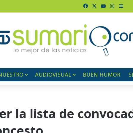
Facebook
X
YouTube
Instagr
Barr
NUESTRO
AUDIOVISUAL
BUEN HUMOR
S
er la lista de convoca
oncesto