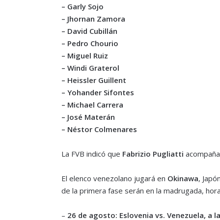
– Garly Sojo
– Jhornan Zamora
– David Cubillán
– Pedro Chourio
– Miguel Ruiz
– Windi Graterol
– Heissler Guillent
– Yohander Sifontes
– Michael Carrera
– José Materán
– Néstor Colmenares
La FVB indicó que
Fabrizio Pugliatti
acompañará
El elenco venezolano jugará en
Okinawa
, Japó
de la primera fase serán en la madrugada, hor
–
26 de agosto: Eslovenia vs. Venezuela, a l