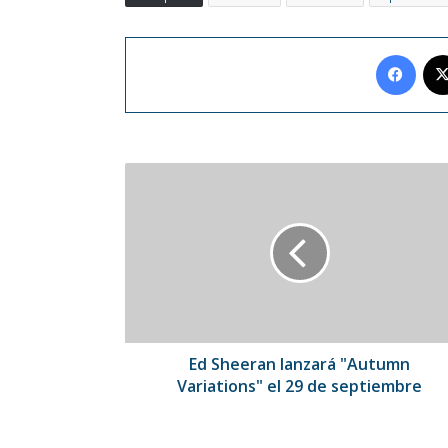
Face
Ed
Sheeran
lanzará
"Autumn
Variations"
el
29
de
septiembre
Ed Sheeran lanzará "Autumn
Variations" el 29 de septiembre