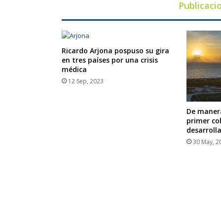
Publicaci
Ricardo Arjona pospuso su gira
en tres países por una crisis
médica
12 Sep, 2023
De manera
primer co
desarroll
30 May, 2