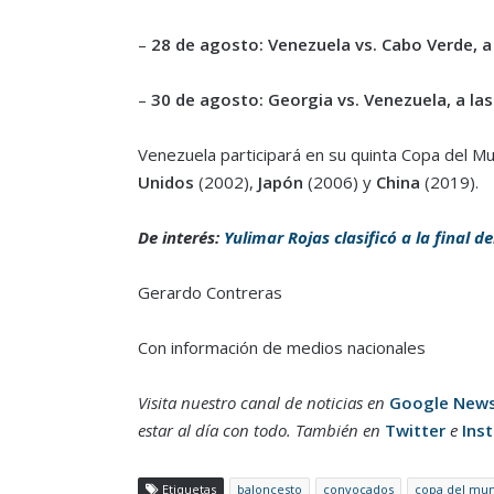
–
28 de agosto: Venezuela vs. Cabo Verde, a
–
30 de agosto: Georgia vs. Venezuela, a la
Venezuela participará en su quinta Copa del M
Unidos
(2002),
Japón
(2006) y
China
(2019).
De interés:
Yulimar Rojas clasificó a la final d
Gerardo Contreras
Con información de medios nacionales
Visita nuestro canal de noticias en
Google New
estar al día con todo. También en
Twitter
e
Ins
Etiquetas
baloncesto
convocados
copa del mu