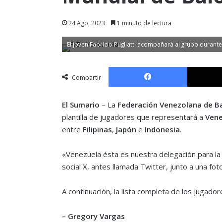
24 Ago, 2023
1 minuto de lectura
El joven Fabrizio Pugliatti acompañará al grupo durante
Facebook
Compartir
El Sumario
– La
Federación Venezolana de B
plantilla de jugadores que representará a
Vene
entre
Filipinas
,
Japón
e
Indonesia
.
«Venezuela ésta es nuestra delegación para la
social X, antes llamada Twitter, junto a una fo
A continuación, la lista completa de los jugado
– Gregory Vargas