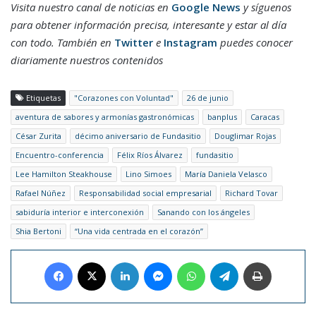
Visita nuestro canal de noticias en
Google News
y síguenos
para obtener información precisa, interesante y estar al día
con todo. También en
Twitter
e
Instagram
puedes conocer
diariamente nuestros contenidos
Etiquetas
"Corazones con Voluntad"
26 de junio
aventura de sabores y armonías gastronómicas
banplus
Caracas
César Zurita
décimo aniversario de Fundasitio
Douglimar Rojas
Encuentro-conferencia
Félix Ríos Álvarez
fundasitio
Lee Hamilton Steakhouse
Lino Simoes
María Daniela Velasco
Rafael Núñez
Responsabilidad social empresarial
Richard Tovar
sabiduría interior e interconexión
Sanando con los ángeles
Shia Bertoni
“Una vida centrada en el corazón”
Facebook
X
LinkedIn
Messenger
WhatsApp
Telegram
Imprimir