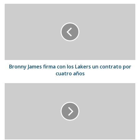
Bronny
James
firma
con
los
Lakers
un
contrato
por
cuatro
Bronny James firma con los Lakers un contrato por
años
cuatro años
Reportan
empate
récord
por
comer
34
hamburguesas
en
EEUU