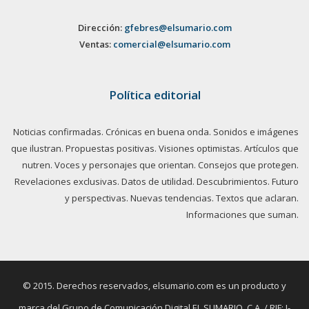
Dirección:
gfebres@elsumario.com
Ventas:
comercial@elsumario.com
Política editorial
Noticias confirmadas. Crónicas en buena onda. Sonidos e imágenes
que ilustran. Propuestas positivas. Visiones optimistas. Artículos que
nutren. Voces y personajes que orientan. Consejos que protegen.
Revelaciones exclusivas. Datos de utilidad. Descubrimientos. Futuro
y perspectivas. Nuevas tendencias. Textos que aclaran.
Informaciones que suman.
© 2015. Derechos reservados, elsumario.com es un producto y
marca del Grupo de Comunicación Digital EL SUMARIO, C.A. / RIF: J-