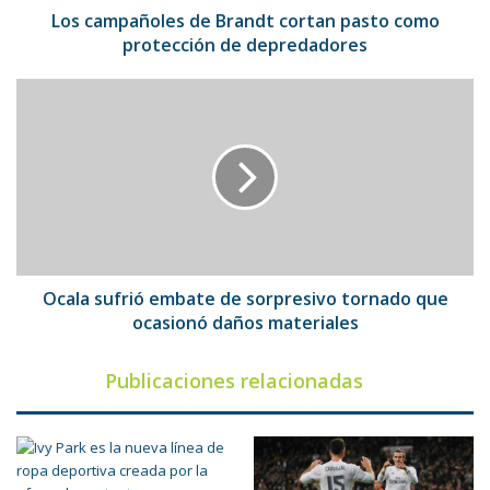
depredadores
Los campañoles de Brandt cortan pasto como
protección de depredadores
Ocala
sufrió
embate
de
sorpresivo
tornado
que
ocasionó
daños
materiales
Ocala sufrió embate de sorpresivo tornado que
ocasionó daños materiales
Publicaciones relacionadas