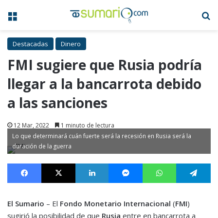
Menú
B
Destacadas
Dinero
FMI sugiere que Rusia podría
llegar a la bancarrota debido
a las sanciones
12 Mar, 2022
1 minuto de lectura
Lo que determinará cuán fuerte será la recesión en Rusia será la
duración de la guerra
Facebook
X
LinkedIn
Messenger
WhatsApp
Te
El Sumario
– El
Fondo Monetario Internacional
(
FMI
)
sugirió la posibilidad de que
Rusia
entre en bancarrota a