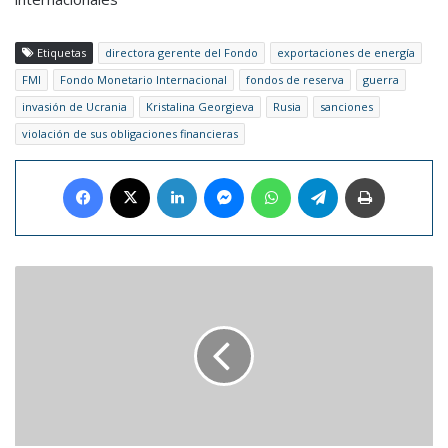
Etiquetas
directora gerente del Fondo
exportaciones de energía
FMI
Fondo Monetario Internacional
fondos de reserva
guerra
invasión de Ucrania
Kristalina Georgieva
Rusia
sanciones
violación de sus obligaciones financieras
Facebook
X
LinkedIn
Messenger
WhatsApp
Telegram
Imprimir
Los
campañoles
de
Brandt
cortan
pasto
como
protección
de