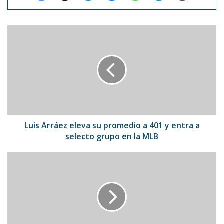
Luis
Arráez
eleva
su
promedio
a
401
y
entra
a
Luis Arráez eleva su promedio a 401 y entra a
selecto
selecto grupo en la MLB
grupo
en
Jennifer
la
Aniston
MLB
mostró
sus
canas
por
primera