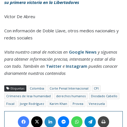
su primera victoria en la Libertadores
Víctor De Abreu
Con información de Doble Llave, otros medios nacionales y
redes sociales
Visita nuestro canal de noticias en
Google News
y síguenos
para obtener información precisa, interesante y estar al día
con todo. También en
Twitter
e
Instagram
puedes conocer
diariamente nuestros contenidos
Etiquetas
Colombia
Corte Penal Internacional
CPI
Crímenes de lesa humanidad
derechos humanos
Diosdado Cabello
Fiscal
Jorge Rodríguez
Karim Khan
Provea
Venezuela
Facebook
X
LinkedIn
Messenger
WhatsApp
Telegram
Imprimir