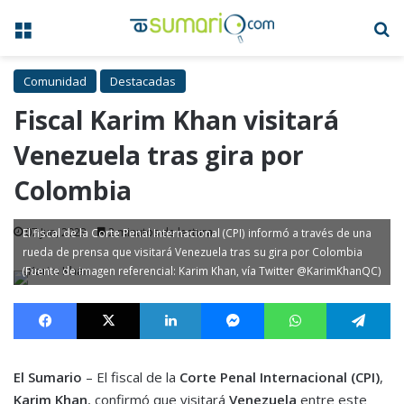
Menú
B
Comunidad
Destacadas
Fiscal Karim Khan visitará
Venezuela tras gira por
Colombia
07 Jun, 2023
2 minutos de lectura
El fiscal de la Corte Penal Internacional (CPI) informó a través de una
rueda de prensa que visitará Venezuela tras su gira por Colombia
(Fuente de imagen referencial: Karim Khan, vía Twitter @KarimKhanQC)
Facebook
X
LinkedIn
Messenger
WhatsApp
Te
El Sumario
– El fiscal de la
Corte Penal Internacional (CPI)
,
Karim Khan
, confirmó que visitará
Venezuela
entre este