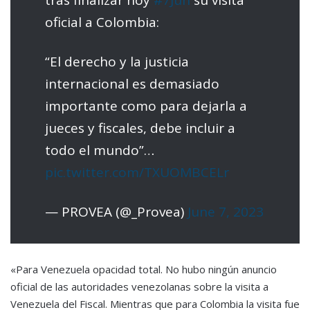
tras finalizar hoy
#7Jun
su visita
oficial a Colombia:
“El derecho y la justicia
internacional es demasiado
importante como para dejarla a
jueces y fiscales, debe incluir a
todo el mundo”…
pic.twitter.com/TXUOMBCELr
— PROVEA (@_Provea)
June 7, 2023
«Para Venezuela opacidad total. No hubo ningún anuncio
oficial de las autoridades venezolanas sobre la visita a
Venezuela del Fiscal. Mientras que para Colombia la visita fue