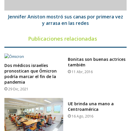
vez
y
arrasa
Jennifer Aniston mostró sus canas por primera vez
en
y arrasa en las redes
las
redes
Publicaciones relacionadas
Bonitas son buenas actrices
también
Dos médicos israelíes
pronostican que Ómicron
11 Abr, 2016
podría marcar el fin de la
pandemia
29 Dic, 2021
UE brinda una mano a
Centroamérica
16 Ago, 2016