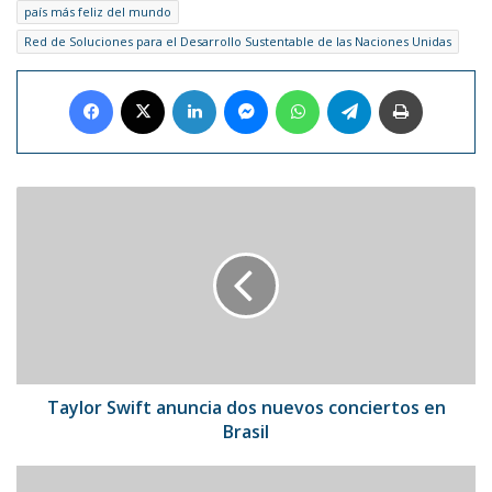
país más feliz del mundo
Red de Soluciones para el Desarrollo Sustentable de las Naciones Unidas
Facebook
X
LinkedIn
Messenger
WhatsApp
Telegram
Imprimir
Taylor
Swift
anuncia
dos
nuevos
conciertos
en
Brasil
Taylor Swift anuncia dos nuevos conciertos en
Brasil
Oposición