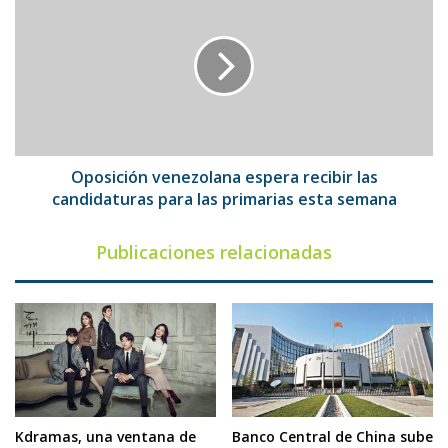
venezolana
espera
recibir
las
candidaturas
para
las
primarias
esta
Oposición venezolana espera recibir las
semana
candidaturas para las primarias esta semana
Publicaciones relacionadas
Kdramas, una ventana de
Banco Central de China sube