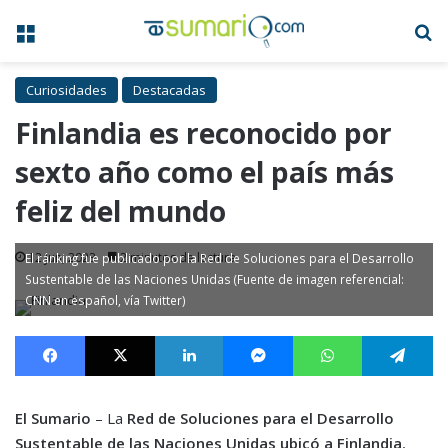
Menú
B
Curiosidades
Destacadas
Finlandia es reconocido por
sexto año como el país más
feliz del mundo
12 Jun, 2023
2 minutos de lectura
El ránking fue publicado por la Red de Soluciones para el Desarrollo
Sustentable de las Naciones Unidas (Fuente de imagen referencial:
CNN en español, vía Twitter)
Facebook
X
LinkedIn
Messenger
WhatsApp
Te
El Sumario
– La
Red de Soluciones para el Desarrollo
Sustentable de las Naciones Unidas ubicó a Finlandia
,