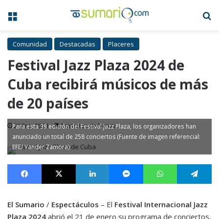
Menú
B
Comunidad
Destacadas
Placeres
Festival Jazz Plaza 2024 de
Cuba recibirá músicos de más
de 20 países
22 Ene, 2024
2 minutos de lectura
Para esta 39 edición del Festival Jazz Plaza, los organizadores han
anunciado un total de 258 conciertos (Fuente de imagen referencial:
EFE/ Yander Zamora)
Facebook
X
LinkedIn
Messenger
WhatsApp
Te
El Sumario
/
Espectáculos
– El
Festival Internacional Jazz
Plaza 2024
abrió el 21 de enero su programa de conciertos,