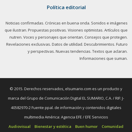
Política editorial
Noticias confirmadas. Crónicas en buena onda. Sonidos e imágenes
que ilustran. Propuestas positivas. Visiones optimistas. Artículos que
nutren. Voces y personajes que orientan. Consejos que protegen.
Revelaciones exclusivas. Datos de utilidad. Descubrimientos. Futuro
y perspectivas. Nuevas tendencias. Textos que aclaran.
Informaciones que suman.
© 2015. Derechos reservados, elsumario.com es un producto y
marca del Grupo de Comunicación Digital EL SUMARIO, C.A. / RIF: J-
40582970-2 Fuente ppal. de información y contenidos digitales
multimedia América: Agencia EFE / EFE Servicios
Audiovisual
Bienestar y estética
Buen humor
Comunidad