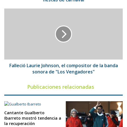
Falleció
Laurie
Johnson,
el
compositor
de
la
banda
sonora
de
Falleció Laurie Johnson, el compositor de la banda
"Los
sonora de "Los Vengadores"
Vengadores"
Publicaciones relacionadas
Cantante Gualberto
Ibarreto mostró tendencia a
la recuperación