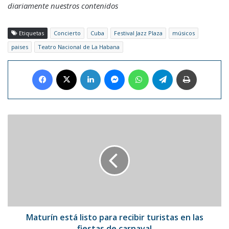
diariamente nuestros contenidos
Etiquetas
Concierto
Cuba
Festival Jazz Plaza
músicos
paises
Teatro Nacional de La Habana
Facebook
X
LinkedIn
Messenger
WhatsApp
Telegram
Imprimir
Maturín
está
listo
para
recibir
turistas
en
las
fiestas
de
Maturín está listo para recibir turistas en las
carnaval
fiestas de carnaval