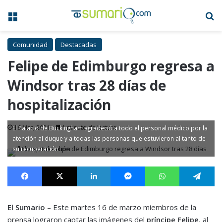
Menú
B
Comunidad
Destacadas
Felipe de Edimburgo regresa a
Windsor tras 28 días de
hospitalización
16 Mar, 2021
1 minuto de lectura
El Palacio de Buckingham agradeció a todo el personal médico por la
atención al duque y a todas las personas que estuvieron al tanto de
su recuperación
Facebook
X
LinkedIn
Messenger
WhatsApp
Te
El Sumario
– Este martes 16 de marzo miembros de la
prensa lograron captar las imágenes del
príncipe Felipe
, al