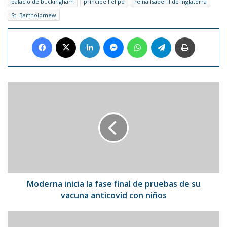
palacio de buckingham
príncipe Felipe
reina Isabel II de Inglaterra
St. Bartholomew
Facebook
X
LinkedIn
Messenger
WhatsApp
Telegram
Imprimir
Moderna
inicia
la
fase
final
de
pruebas
de
su
vacuna
Moderna inicia la fase final de pruebas de su
anticovid
vacuna anticovid con niños
con
niños
Reina
Sofía