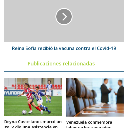
recibió
la
vacuna
contra
el
Covid-
19
Reina Sofía recibió la vacuna contra el Covid-19
Publicaciones relacionadas
Deyna Castellanos marcó un
Venezuela conmemora
gol y dio una asistencia en
labor de los abogados