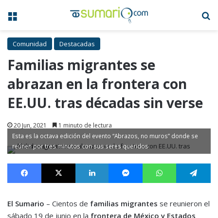
Menú
B
Comunidad
Destacadas
Familias migrantes se
abrazan en la frontera con
EE.UU. tras décadas sin verse
20 Jun, 2021
1 minuto de lectura
Esta es la octava edición del evento “Abrazos, no muros” donde se
reúnen por tres minutos con sus seres queridos
Facebook
X
LinkedIn
Messenger
WhatsApp
Te
El Sumario
– Cientos de
familias migrantes
se reunieron el
sábado 19 de junio en la
frontera de México y Estados