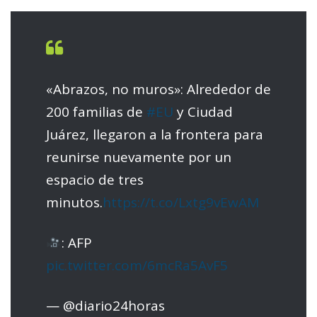
«Abrazos, no muros»: Alrededor de
200 familias de
#EU
y Ciudad
Juárez, llegaron a la frontera para
reunirse nuevamente por un
espacio de tres
minutos.
https://t.co/Lxtg9vEwAM
: AFP
pic.twitter.com/6mcRa5AvF5
— @diario24horas