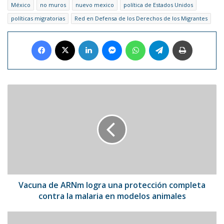
México
no muros
nuevo mexico
política de Estados Unidos
políticas migratorias
Red en Defensa de los Derechos de los Migrantes
Facebook
X
LinkedIn
Messenger
WhatsApp
Telegram
Imprimir
Vacuna
de
ARNm
logra
una
protección
completa
contra
la
malaria
Vacuna de ARNm logra una protección completa
en
contra la malaria en modelos animales
modelos
animales
Tamagotchi