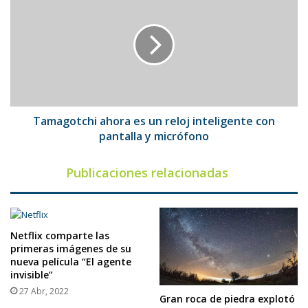
ahora
es
un
reloj
inteligente
con
pantalla
y
micrófono
Tamagotchi ahora es un reloj inteligente con
pantalla y micrófono
Publicaciones relacionadas
Netflix comparte las
primeras imágenes de su
nueva película “El agente
invisible”
27 Abr, 2022
Gran roca de piedra explotó