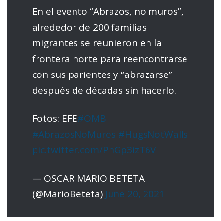
En el evento “Abrazos, no muros”,
alrededor de 200 familias
migrantes se reunieron en la
frontera norte para reencontrarse
con sus parientes y “abrazarse”
después de décadas sin hacerlo.
Fotos: EFE
#OMB
#AbrazosNoMuros
#HugsNotWalls
pic.twitter.com/PhGp3izT6V
— OSCAR MARIO BETETA
(@MarioBeteta)
June 20, 2021