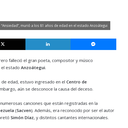
ma “Ansiedad”, murió a los 81 años de edad en el estado Anzoátegui
X
LinkedIn
Messe
ero falleció el gran poeta, compositor y músico
n el estado
Anzoátegui
.
s de edad, estuvo ingresado en el
Centro de
 embargo, aún se desconoce la causa del deceso.
o numerosas canciones que están registradas en la
nezuela
(
Sacven
). Además, era reconocido por ser el autor
rpretó
Simón Díaz
, y distintos cantantes internacionales.