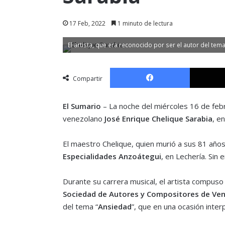
17 Feb, 2022
1 minuto de lectura
El artista, que era reconocido por ser el autor del te
Facebook
Compartir
El Sumario
– La noche del miércoles 16 de febr
venezolano
José Enrique Chelique Sarabia
, e
El maestro Chelique, quien murió a sus 81 año
Especialidades Anzoátegui
, en Lechería. Sin
Durante su carrera musical, el artista compus
Sociedad de Autores y Compositores de Ve
del tema “
Ansiedad
”, que en una ocasión inte