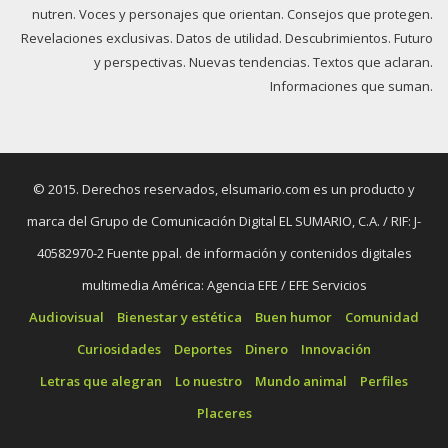
nutren. Voces y personajes que orientan. Consejos que protegen.
Revelaciones exclusivas. Datos de utilidad. Descubrimientos. Futuro
y perspectivas. Nuevas tendencias. Textos que aclaran.
Informaciones que suman.
© 2015. Derechos reservados, elsumario.com es un producto y
marca del Grupo de Comunicación Digital EL SUMARIO, C.A. / RIF: J-
40582970-2 Fuente ppal. de información y contenidos digitales
multimedia América: Agencia EFE / EFE Servicios
Audiovisual
Bienestar y estética
Buen humor
Comunidad
Curiosidades
Deportes
Dinero
Innovación
Letras que alegran
Lo nuestro
Mundo animal
Perfiles
Placeres