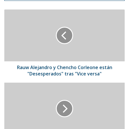
Rauw
Alejandro
y
Chencho
Corleone
están
"Desesperados"
tras
"Vice
versa"
Rauw Alejandro y Chencho Corleone están
"Desesperados" tras "Vice versa"
Bancamiga
y
Jardines
Topotepuy
motorizan
el
Huerto
para