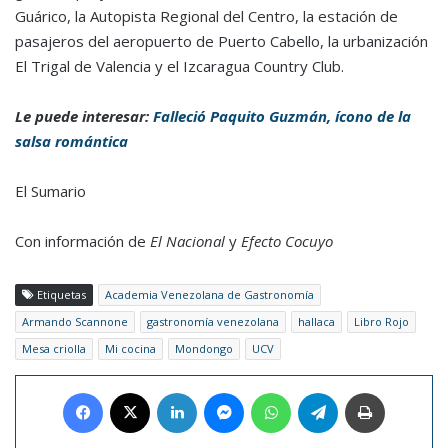
Guárico, la Autopista Regional del Centro, la estación de
pasajeros del aeropuerto de Puerto Cabello, la urbanización
El Trigal de Valencia y el Izcaragua Country Club.
Le puede interesar:
Falleció Paquito Guzmán, ícono de la
salsa romántica
El Sumario
Con información de
El Nacional
y
Efecto Cocuyo
Etiquetas
Academia Venezolana de Gastronomía
Armando Scannone
gastronomía venezolana
hallaca
Libro Rojo
Mesa criolla
Mi cocina
Mondongo
UCV
Facebook
X
LinkedIn
Messenger
WhatsApp
Telegram
Imprimir