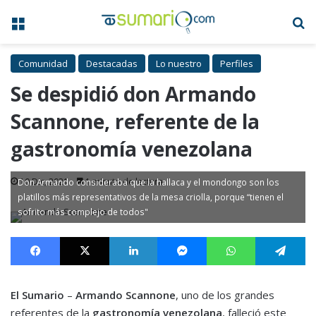
Menú
B
Comunidad
Destacadas
Lo nuestro
Perfiles
Se despidió don Armando
Scannone, referente de la
gastronomía venezolana
10 Dic, 2021
1 minuto de lectura
Don Armando consideraba que la hallaca y el mondongo son los
platillos más representativos de la mesa criolla, porque “tienen el
sofrito más complejo de todos"
Facebook
X
LinkedIn
Messenger
WhatsApp
Te
El Sumario
–
Armando Scannone
, uno de los grandes
referentes de la
gastronomía venezolana
, falleció este