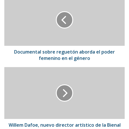
sobre
reguetón
aborda
el
poder
femenino
en
el
género
Documental sobre reguetón aborda el poder
femenino en el género
Willem
Dafoe,
nuevo
director
artístico
de
la
Bienal
de
Teatro
Willem Dafoe, nuevo director artístico de la Bienal