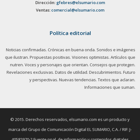
Dirección:
gfebres@elsumario.com
Ventas:
comercial@elsumario.com
Política editorial
Noticias confirmadas. Crónicas en buena onda. Sonidos e imágenes
que ilustran. Propuestas positivas. Visiones optimistas. Artículos que
nutren. Voces y personajes que orientan. Consejos que protegen.
Revelaciones exclusivas. Datos de utilidad. Descubrimientos. Futuro
y perspectivas. Nuevas tendencias. Textos que aclaran.
Informaciones que suman.
© 2015. Derechos reservados, elsumario.com es un producto y
marca del Grupo de Comunicación Digital EL SUMARIO, C.A. / RIF: J-
40582970-2 Fuente ppal. de información y contenidos digitales