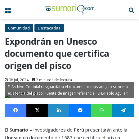
Menú
B
Comunidad
Destacadas
Expondrán en Unesco
documento que certifica
origen del pisco
08 Jul, 2024
2 minutos de lectura
El Archivo Colonial resguardaba el documento más antiguo sobre la
existencia del pisco (Fuente de imagen referencial: EFE/Paolo Aguilar)
Facebook
X
LinkedIn
Messenger
WhatsApp
Te
El Sumario
– Investigadores de
Perú
presentarán ante la
Unesco
un documento de 1587 que certifica el origen