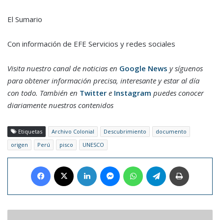
El Sumario
Con información de EFE Servicios y redes sociales
Visita nuestro canal de noticias en
Google News
y síguenos
para obtener información precisa, interesante y estar al día
con todo. También en
Twitter
e
Instagram
puedes conocer
diariamente nuestros contenidos
Etiquetas
Archivo Colonial
Descubrimiento
documento
origen
Perú
pisco
UNESCO
Facebook
X
LinkedIn
Messenger
WhatsApp
Telegram
Imprimir
Documental