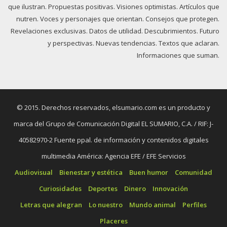
que ilustran. Propuestas positivas. Visiones optimistas. Artículos que
nutren. Voces y personajes que orientan. Consejos que protegen.
Revelaciones exclusivas. Datos de utilidad. Descubrimientos. Futuro
y perspectivas. Nuevas tendencias. Textos que aclaran.
Informaciones que suman.
© 2015. Derechos reservados, elsumario.com es un producto y
marca del Grupo de Comunicación Digital EL SUMARIO, C.A. / RIF: J-
40582970-2 Fuente ppal. de información y contenidos digitales
multimedia América: Agencia EFE / EFE Servicios
Audiovisual
Bienestar y estética
Buen humor
Comunidad
Curiosidades
Deportes
Dinero
Innovación
Letras que alegran
Lo nuestro
Mundo animal
Perfiles
Placeres