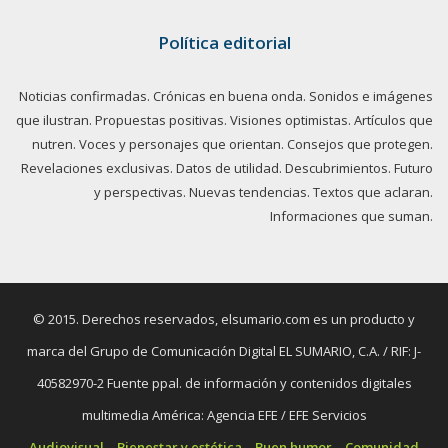
Política editorial
Noticias confirmadas. Crónicas en buena onda. Sonidos e imágenes
que ilustran. Propuestas positivas. Visiones optimistas. Artículos que
nutren. Voces y personajes que orientan. Consejos que protegen.
Revelaciones exclusivas. Datos de utilidad. Descubrimientos. Futuro
y perspectivas. Nuevas tendencias. Textos que aclaran.
Informaciones que suman.
© 2015. Derechos reservados, elsumario.com es un producto y
marca del Grupo de Comunicación Digital EL SUMARIO, C.A. / RIF: J-
40582970-2 Fuente ppal. de información y contenidos digitales
multimedia América: Agencia EFE / EFE Servicios
Audiovisual
Bienestar y estética
Buen humor
Comunidad