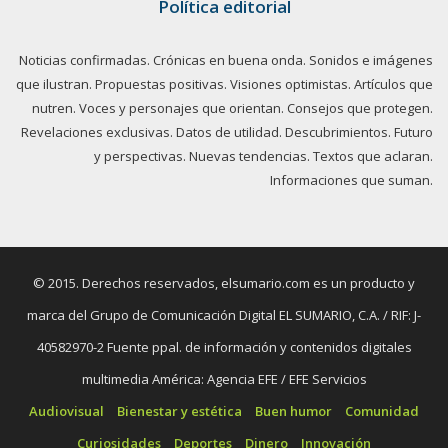
Política editorial
Noticias confirmadas. Crónicas en buena onda. Sonidos e imágenes
que ilustran. Propuestas positivas. Visiones optimistas. Artículos que
nutren. Voces y personajes que orientan. Consejos que protegen.
Revelaciones exclusivas. Datos de utilidad. Descubrimientos. Futuro
y perspectivas. Nuevas tendencias. Textos que aclaran.
Informaciones que suman.
© 2015. Derechos reservados, elsumario.com es un producto y
marca del Grupo de Comunicación Digital EL SUMARIO, C.A. / RIF: J-
40582970-2 Fuente ppal. de información y contenidos digitales
multimedia América: Agencia EFE / EFE Servicios
Audiovisual
Bienestar y estética
Buen humor
Comunidad
Curiosidades
Deportes
Dinero
Innovación