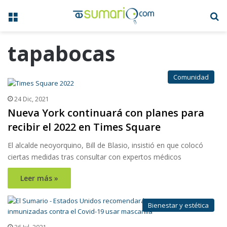
Menú
B
tapabocas
Comunidad
24 Dic, 2021
Nueva York continuará con planes para
recibir el 2022 en Times Square
El alcalde neoyorquino, Bill de Blasio, insistió en que colocó
ciertas medidas tras consultar con expertos médicos
Leer más »
Bienestar y estética