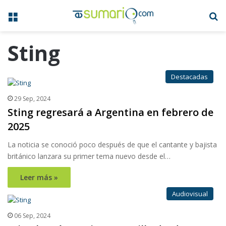
Menú
B
Sting
Destacadas
29 Sep, 2024
Sting regresará a Argentina en febrero de
2025
La noticia se conoció poco después de que el cantante y bajista
británico lanzara su primer tema nuevo desde el…
Leer más »
Audiovisual
06 Sep, 2024