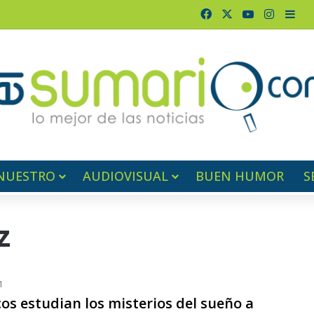
Facebook
X
YouTube
Instag
Bar
NUESTRO
AUDIOVISUAL
BUEN HUMOR
S
z
1
cos estudian los misterios del sueño a