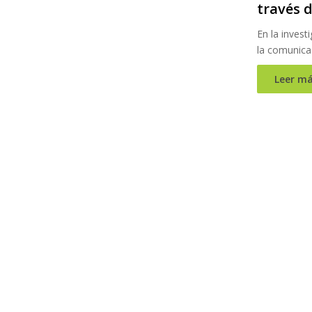
través 
En la invest
la comunicac
Leer má